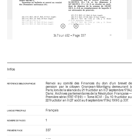
347 sur 452
• Page 337
Infos
Renvoi au comité des Finances du don d’un brevet de
RÉFÉRENCE BIBLIOGRAPHIQUE
pension par le citoyen Granjean-Montigny, demeurant à
Paris, lors de la séance du 21 fructidor an II (7 septembre 1794).
Dans : Archives parlementaires de la Révolution Française —
Première série (1787-1799) — Tome XCVI - Du 10 fructidor au
22 fructidor an II (27 août au 8 septembre 1794)
. 1990. p. 337.
Français
LANGUE PRINCIPALE
1
NOMBRE DE PAGES
337
PREMIÈRE PAGE