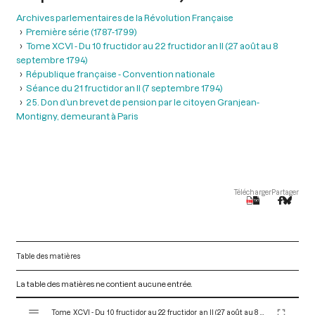
Archives parlementaires de la Révolution Française
Première série (1787-1799)
Tome XCVI - Du 10 fructidor au 22 fructidor an II (27 août au 8
septembre 1794)
République française - Convention nationale
Séance du 21 fructidor an II (7 septembre 1794)
25. Don d’un brevet de pension par le citoyen Granjean-
Montigny, demeurant à Paris
Télécharger
Partager
Table des matières
La table des matières ne contient aucune entrée.
V
Tome XCVI - Du 10 fructidor au 22 fructidor an II (27 août au 8 septembre 1794)