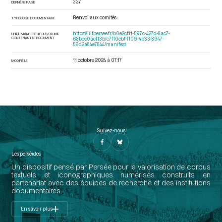
337
DERNIÈRE PAGE
Renvoi aux comités
TYPOLOGIE DOCUMENTAIRE
https://iiif.persee.fr/b0e2cf11-597c-427d-8ac7-
URI DU MANIFEST IIIF DU VOLUME
CONTENANT LE DOCUMENT
68bcc0acf13b/c7f10ebf-f109-4b33-8947-
59d2a84e7844/manifest
11 octobre 2024 à 07:17
MODIFIÉ LE
Suivez-nous
Les perséides
Un dispositif pensé par Persée pour la valorisation de corpus
textuels et iconographiques numérisés construits en
partenariat avec des équipes de recherche et des institutions
documentaires.
En savoir plus