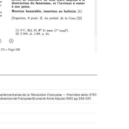
 574
• Page 396
es parlementaires de la Révolution Française — Première série (1787-
a direction de Françoise Brunel et Aline Alquier. 1980. pp. 396-397.