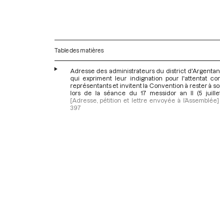
Table des matières
Adresse des administrateurs du district d'Argenta
qui expriment leur indignation pour l'attentat co
représentants et invitent la Convention à rester à so
lors de la séance du 17 messidor an II (5 juille
[Adresse, pétition et lettre envoyée à l’Assemblée]
397