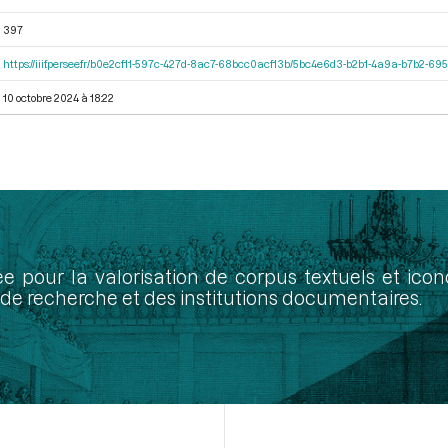
397
https://iiif.persee.fr/b0e2cf11-597c-427d-8ac7-68bcc0acf13b/5bc4e6d3-b2b1-4a9a-b7b2-6
10 octobre 2024 à 18:22
ée pour la valorisation de corpus textuels et ic
de recherche et des institutions documentaires.