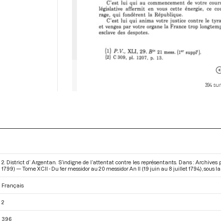
394 sur
2. District d’ Argentan. S’indigne de l’attentat contre les représentants. Dans : Archiv
1799) — Tome XCII - Du 1er messidor au 20 messidor An II (19 juin au 8 juillet 1794)
, sous l
Français
2
396