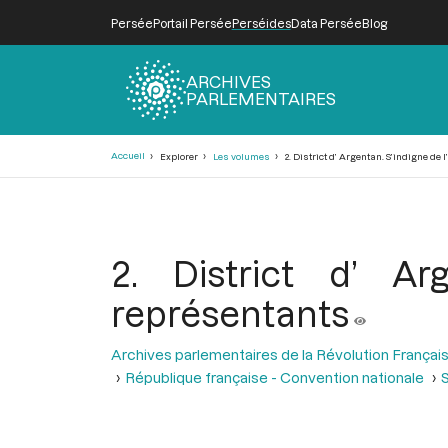
Persée
Portail Persée
Perséides
Data Persée
Blog
ARCHIVES
PARLEMENTAIRES
Fil
Accueil
Explorer
Les volumes
2. District d’ Argentan. S’indigne de 
d'Ariane
2. District d’ Ar
représentants
Archives parlementaires de la Révolution Françai
République française - Convention nationale
S