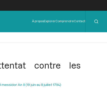
Rechercher
Menu
À propos
Explorer
Comprendre
Contact
de
l'en-
tête
ttentat contre les
essidor An II (19 juin au 8 juillet 1794)