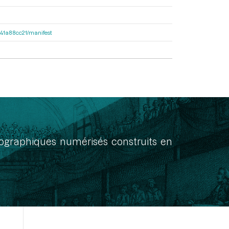
9541a88cc21/manifest
onographiques numérisés construits en