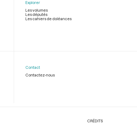
Explorer
Les volumes
Les députés
Les cahiers de doléances
Contact
Contactez-nous
CRÉDITS