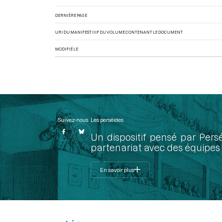
DERNIÈRE PAGE
URI DU MANIFEST IIIF DU VOLUME CONTENANT LE DOCUMENT
MODIFIÉ LE
Suivez-nous
Les perséides
Un dispositif pensé par Pers
partenariat avec des équipes 
En savoir plus