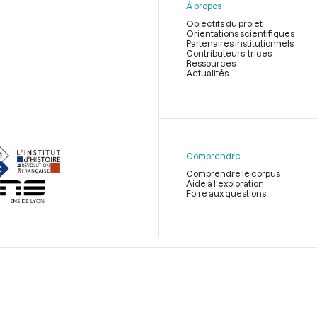
À propos
Objectifs du projet
Orientations scientifiques
Partenaires institutionnels
Contributeurs-trices
Ressources
Actualités
Menu
du
pied
de
Comprendre
page
Comprendre le corpus
Aide à l'exploration
Foire aux questions