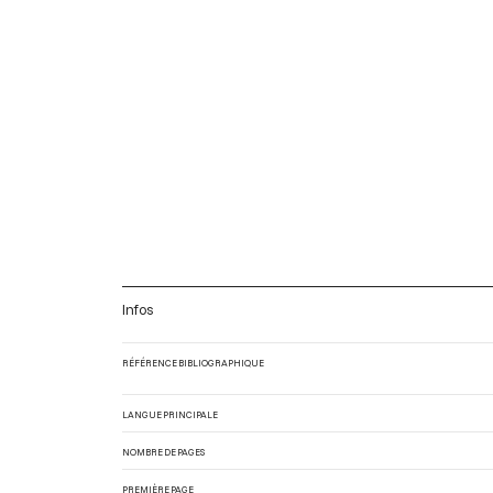
Infos
RÉFÉRENCE BIBLIOGRAPHIQUE
LANGUE PRINCIPALE
NOMBRE DE PAGES
PREMIÈRE PAGE