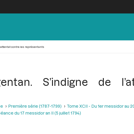
l’attentat contre les représentants
gentan. S’indigne de l’a
se
Première série (1787-1799)
Tome XCII - Du 1er messidor au 20 m
éance du 17 messidor an II (5 juillet 1794)