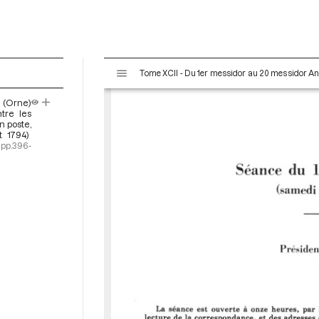
V
Tome XCII - Du 1er messidor au 20 messidor An II 
i
s
n (Orne)
u
ntre les
a
n poste,
t 1794)
l
pp.396-
i
s
e
u
r
M
i
r
a
d
o