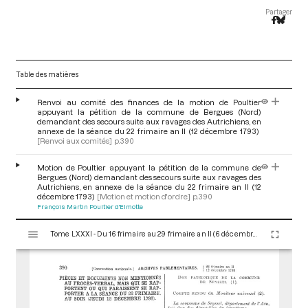
Partager
Table des matières
Renvoi au comité des finances de la motion de Poultier
appuyant la pétition de la commune de Bergues (Nord)
demandant des secours suite aux ravages des Autrichiens, en
annexe de la séance du 22 frimaire an II (12 décembre 1793)
[Renvoi aux comités]
p.390
Motion de Poultier appuyant la pétition de la commune de
Bergues (Nord) demandant des secours suite aux ravages des
Autrichiens, en annexe de la séance du 22 frimaire an II (12
décembre 1793)
[Motion et motion d'ordre]
p.390
François Martin Poultier d'Elmotte
V
Tome LXXXI - Du 16 frimaire au 29 frimaire an II (6 décembre au 19 décembre 1793)
i
s
u
a
l
i