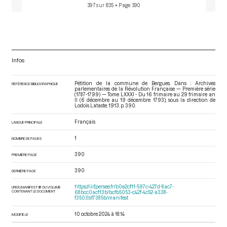
397 sur 835
• Page 390
Infos
Pétition de la commune de Bergues. Dans : Archives
RÉFÉRENCE BIBLIOGRAPHIQUE
parlementaires de la Révolution Française — Première série
(1787-1799) — Tome LXXXI - Du 16 frimaire au 29 frimaire an
II (6 décembre au 19 décembre 1793)
, sous la direction de
Lodoïs Lataste. 1913. p. 390.
Français
LANGUE PRINCIPALE
1
NOMBRE DE PAGES
390
PREMIÈRE PAGE
390
DERNIÈRE PAGE
https://iiif.persee.fr/b0e2cf11-597c-427d-8ac7-
URI DU MANIFEST IIIF DU VOLUME
CONTENANT LE DOCUMENT
68bcc0acf13b/bcfb5053-c42f-4c52-a338-
f3503bf7385b/manifest
10 octobre 2024 à 18:14
MODIFIÉ LE