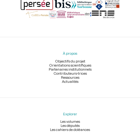
Menu
du
pied
À propos
de
page
Objectifs du projet
Orientations scientifiques
Partenaires institutionnels
Contributeurs-trices
Ressources
Actualités
Explorer
Les volumes
Les députés
Les cahiers de doléances