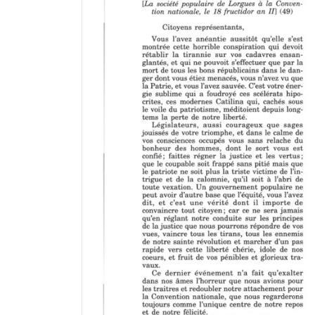
a
d
o
r