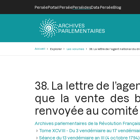
Persée
Portail Persée
Perséides
Data Persée
Blog
ARCHIVES
PARLEMENTAIRES
Fil
Accueil
Explorer
Les volumes
38. La lettre de l’agent national du 
d'Ariane
38. La lettre de l’ag
que la vente des b
renvoyée au comité
Archives parlementaires de la Révolution Françai
Tome XCVIII - Du 3 vendémiaire au 17 vendémiair
Séance du 13 vendémiaire an III (4 octobre 1794)