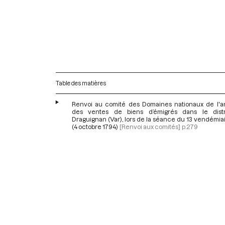
Table des matières
Renvoi au comité des Domaines nationaux de l'
des ventes de biens d’émigrés dans le dist
Draguignan (Var), lors de la séance du 13 vendémiair
(4 octobre 1794)
[Renvoi aux comités]
p.279