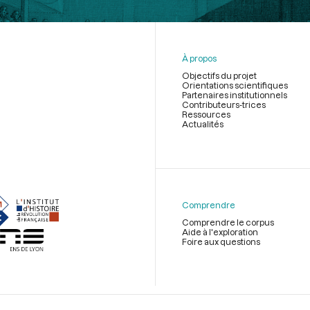
À propos
Objectifs du projet
Orientations scientifiques
Partenaires institutionnels
Contributeurs-trices
Ressources
Actualités
Menu
du
pied
de
Comprendre
page
Comprendre le corpus
Aide à l'exploration
Foire aux questions