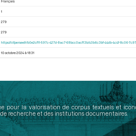
Français
1
279
279
https://iiif.persee.fr/b0e2cf11-597c-427d-8ac7-68bcc0acf13b/40b6c3bf-44db-4c4f-8c06-7c
10 octobre 2024 à 18:31
ée pour la valorisation de corpus textuels et ic
de recherche et des institutions documentaires.