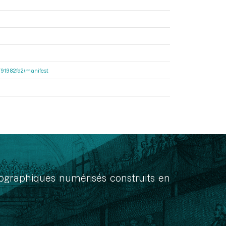
9791982fd2/manifest
onographiques numérisés construits en