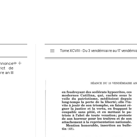
V
Tome XCVIII - Du 3 vendémiaire au 17 vendémiai
i
s
annonce
u
rict de
a
e an III
l
i
s
e
u
r
M
i
r