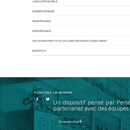
LANGUE PRINCIPALE
NOMBRE DE PAGES
PREMIÈRE PAGE
DERNIÈRE PAGE
URI DU MANIFEST IIIF DU VOLUME CONTENANT LE DOCUMENT
MODIFIÉ LE
Suivez-nous
Les perséides
Un dispositif pensé par Pers
partenariat avec des équipes 
En savoir plus