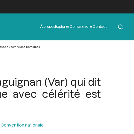
Rechercher
Menu
À propos
Explorer
Comprendre
Contact
de
l'en-
tête
renvoyée au comité des Domaines
aguignan (Var) qui dit
e avec célérité est
 Convention nationale