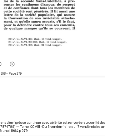
 508
• Page 279
 biens d’émigrés se continue avec célérité est renvoyée au comité des
(1787-1799) — Tome XCVIII - Du 3 vendémiaire au 17 vendémiaire an
unel. 1994. p. 279.