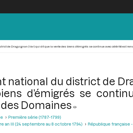
district de Draguignan (Var) qui dit que la vente des biens d’émigrés se continue avec célérité est 
ent national du district de Dr
iens d’émigrés se continu
 des Domaines
se
Première série (1787-1799)
e an III (24 septembre au 8 octobre 1794)
République française -