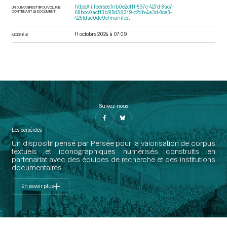
https://iiif.persee.fr/b0e2cf11-597c-427d-8ac7-
URI DU MANIFEST IIIF DU VOLUME
CONTENANT LE DOCUMENT
68bcc0acf13b/85d39319-c2db-4a3d-8ce3-
4251dac0dc9e/manifest
11 octobre 2024 à 07:09
MODIFIÉ LE
Suivez-nous
Les perséides
Un dispositif pensé par Persée pour la valorisation de corpus
textuels et iconographiques numérisés construits en
partenariat avec des équipes de recherche et des institutions
documentaires.
En savoir plus