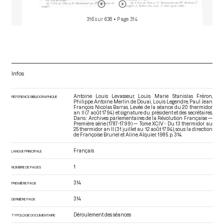
316 sur 638
• Page 314
Infos
Antoine Louis Levasseur, Louis Marie Stanislas Fréron,
RÉFÉRENCE BIBLIOGRAPHIQUE
Philippe Antoine Merlin de Douai, Louis Legendre, Paul Jean
François Nicolas Barras. Levée de la séance du 20 thermidor
an II (7 août 1794) et signature du président et des secrétaires.
Dans : Archives parlementaires de la Révolution Française —
Première série (1787-1799) — Tome XCIV - Du 13 thermidor au
25 thermidor an II (31 juillet au 12 août 1794)
, sous la direction
de Françoise Brunel et Aline Alquier. 1985. p. 314.
Français
LANGUE PRINCIPALE
1
NOMBRE DE PAGES
314
PREMIÈRE PAGE
314
DERNIÈRE PAGE
Déroulement des séances
TYPOLOGIE DOCUMENTAIRE