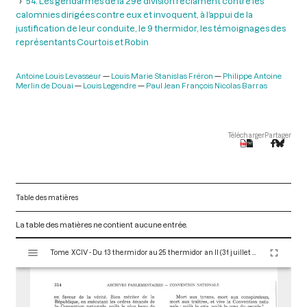
54. Les gendarmes de la 29e division réclament contre les
calomnies dirigées contre eux et invoquent, à l’appui de la
justification de leur conduite, le 9 thermidor, les témoignages des
représentants Courtois et Robin
Antoine Louis Levasseur
Louis Marie Stanislas Fréron
Philippe Antoine
Merlin de Douai
Louis Legendre
Paul Jean François Nicolas Barras
Télécharger
Partager
Table des matières
La table des matières ne contient aucune entrée.
V
Tome XCIV - Du 13 thermidor au 25 thermidor an II (31 juillet au 12 août 1794)
i
s
u
a