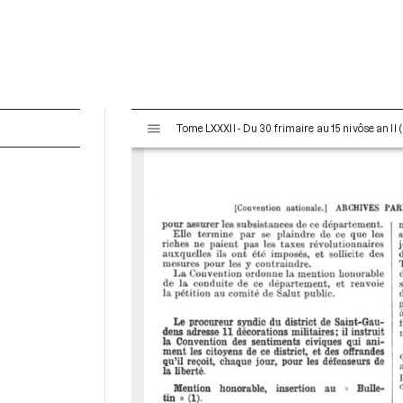
V
Tome LXXXII - Du 30 frimaire au 15 nivôse an II
i
s
u
a
l
i
s
e
u
r
M
i
r
a
d