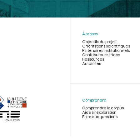
À propos
Objectifs du projet
Orientations scientifiques
Partenaires institutionnels
Contributeurs-trices
Ressources
Actualités
Menu
du
pied
de
Comprendre
page
Comprendre le corpus
Aide à l'exploration
Foire aux questions