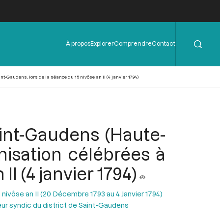
Rechercher
Menu
À propos
Explorer
Comprendre
Contact
de
l'en-
tête
-Gaudens, lors de la séance du 15 nivôse an II (4 janvier 1794)
aint-Gaudens (Haute-
anisation célébrées à
I (4 janvier 1794)
 nivôse an II (20 Décembre 1793 au 4 Janvier 1794)
ur syndic du district de Saint-Gaudens