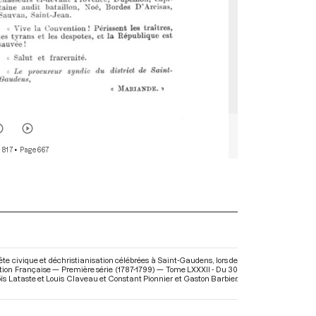
 817
• Page 667
te civique et déchristianisation célébrées à Saint-Gaudens, lors de
lution Française — Première série (1787-1799) — Tome LXXXII - Du 30
doïs Lataste et Louis Claveau et Constant Pionnier et Gaston Barbier.