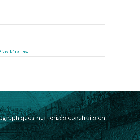
697ce511c/manifest
onographiques numérisés construits en