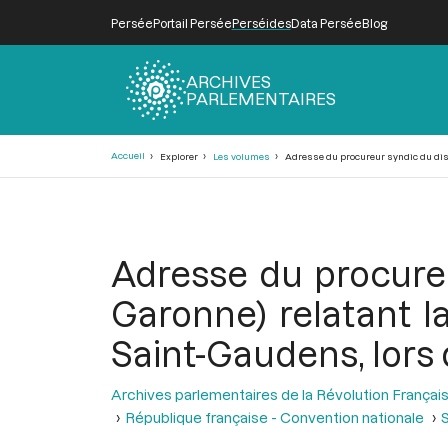
Persée
Portail Persée
Perséides
Data Persée
Blog
ARCHIVES
PARLEMENTAIRES
Fil
Accueil
Explorer
Les volumes
Adresse du procureur syndic du distr
d'Ariane
Adresse du procureu
Garonne) relatant la
Saint-Gaudens, lors d
Archives parlementaires de la Révolution Françai
République française - Convention nationale
S