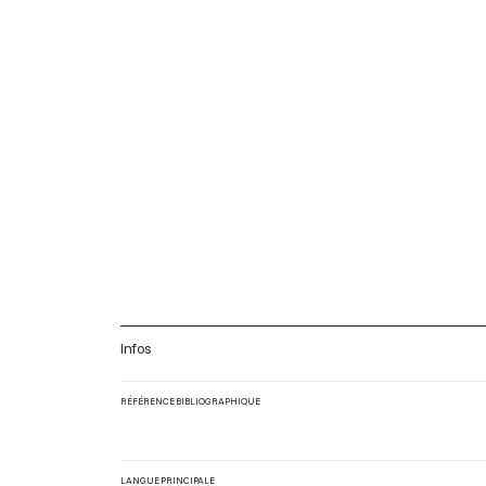
Infos
RÉFÉRENCE BIBLIOGRAPHIQUE
LANGUE PRINCIPALE