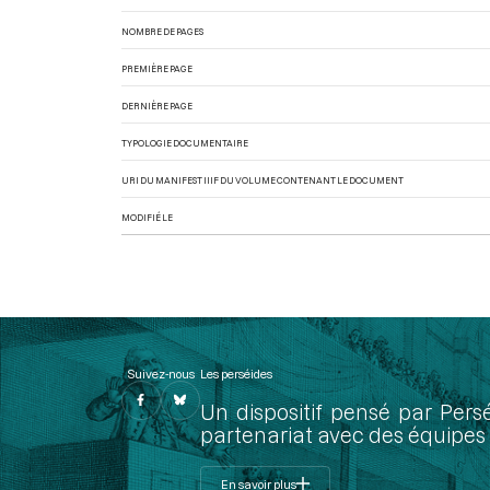
NOMBRE DE PAGES
PREMIÈRE PAGE
DERNIÈRE PAGE
TYPOLOGIE DOCUMENTAIRE
URI DU MANIFEST IIIF DU VOLUME CONTENANT LE DOCUMENT
MODIFIÉ LE
Suivez-nous
Les perséides
Un dispositif pensé par Pers
partenariat avec des équipes 
En savoir plus