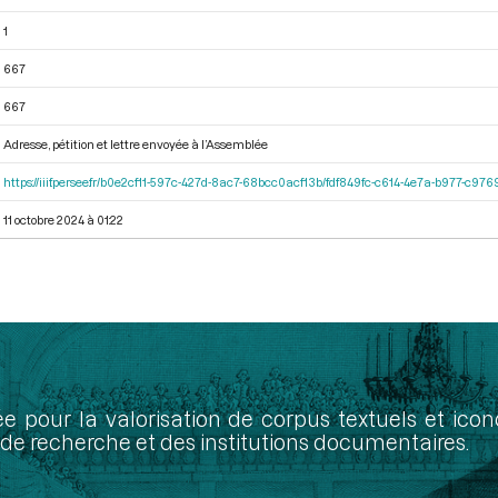
1
667
667
Adresse, pétition et lettre envoyée à l’Assemblée
https://iiif.persee.fr/b0e2cf11-597c-427d-8ac7-68bcc0acf13b/fdf849fc-c614-4e7a-b977-c97
11 octobre 2024 à 01:22
ée pour la valorisation de corpus textuels et ic
de recherche et des institutions documentaires.