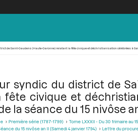
ict de Saint-Gaudens (Haute-Garonne) relatant la fête civique et déchristianisation célébrées à Saint
r syndic du district de S
 fête civique et déchristi
e la séance du 15 nivôse an I
se
Première série (1787-1799)
Tome LXXXII - Du 30 frimaire au 15
éance du 15 nivôse an II (Samedi 4 janvier 1794)
Lettre du procure