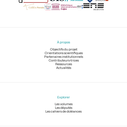
Menu
du
pied
À propos
de
page
Objectifs du projet
Orientations scientifiques
Partenaires institutionnels
Contributeurs-trices
Ressources
Actualités
Explorer
Les volumes
Les députés
Les cahiers de doléances