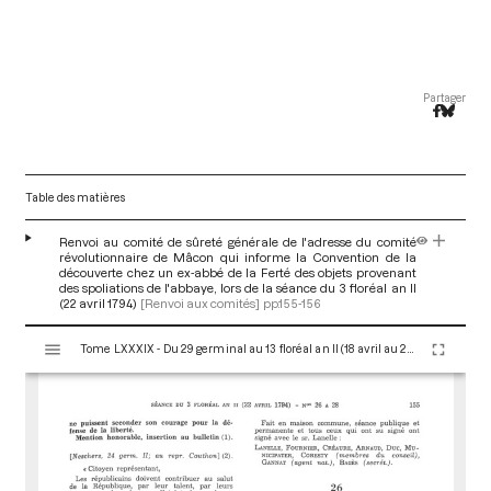
Partager
Table des matières
Renvoi au comité de sûreté générale de l'adresse du comité
révolutionnaire de Mâcon qui informe la Convention de la
découverte chez un ex-abbé de la Ferté des objets provenant
des spoliations de l'abbaye, lors de la séance du 3 floréal an II
(22 avril 1794)
[Renvoi aux comités]
pp.155-156
V
Tome LXXXIX - Du 29 germinal au 13 floréal an II (18 avril au 2 mai 1794)
i
s
u
a
l
i
s