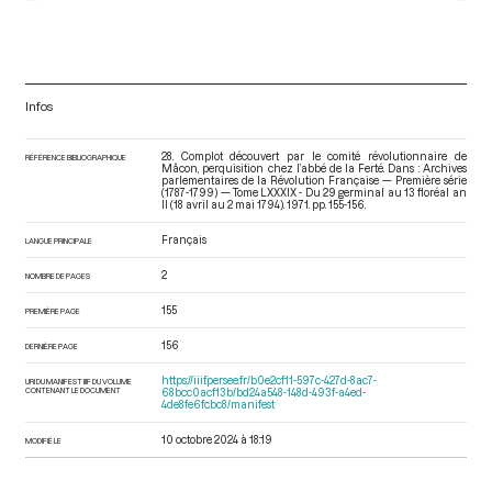
Infos
28. Complot découvert par le comité révolutionnaire de
RÉFÉRENCE BIBLIOGRAPHIQUE
Mâcon, perquisition chez l’abbé de la Ferté. Dans : Archives
parlementaires de la Révolution Française — Première série
(1787-1799) — Tome LXXXIX - Du 29 germinal au 13 floréal an
II (18 avril au 2 mai 1794)
. 1971. pp. 155-156.
Français
LANGUE PRINCIPALE
2
NOMBRE DE PAGES
155
PREMIÈRE PAGE
156
DERNIÈRE PAGE
https://iiif.persee.fr/b0e2cf11-597c-427d-8ac7-
URI DU MANIFEST IIIF DU VOLUME
CONTENANT LE DOCUMENT
68bcc0acf13b/bd24a548-148d-493f-a4ed-
4de8fe6fcbc8/manifest
10 octobre 2024 à 18:19
MODIFIÉ LE