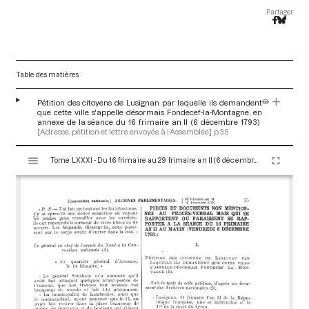
Partager
Table des matières
Pétition des citoyens de Lusignan par laquelle ils demandent
que cette ville s'appelle désormais Fondecef-la-Montagne, en
annexe de la séance du 16 frimaire an II (6 décembre 1793)
[Adresse, pétition et lettre envoyée à l’Assemblée]
p.35
V
Tome LXXXI - Du 16 frimaire au 29 frimaire an II (6 décembre au 19 décembre 1793)
i
s
u
a
l
i
s
e
u
r
M