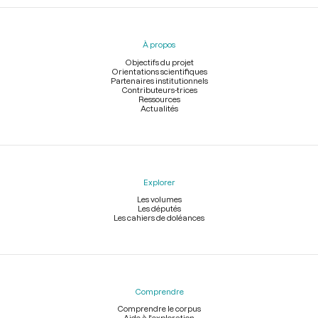
Menu
du
pied
À propos
de
page
Objectifs du projet
Orientations scientifiques
Partenaires institutionnels
Contributeurs-trices
Ressources
Actualités
Explorer
Les volumes
Les députés
Les cahiers de doléances
Comprendre
Comprendre le corpus
Aide à l'exploration