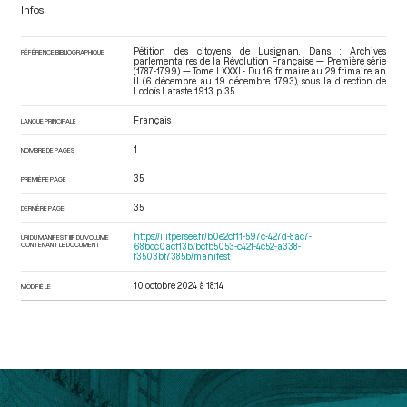
Infos
Pétition des citoyens de Lusignan. Dans : Archives
RÉFÉRENCE BIBLIOGRAPHIQUE
parlementaires de la Révolution Française — Première série
(1787-1799) — Tome LXXXI - Du 16 frimaire au 29 frimaire an
II (6 décembre au 19 décembre 1793)
, sous la direction de
Lodoïs Lataste. 1913. p. 35.
Français
LANGUE PRINCIPALE
1
NOMBRE DE PAGES
35
PREMIÈRE PAGE
35
DERNIÈRE PAGE
https://iiif.persee.fr/b0e2cf11-597c-427d-8ac7-
URI DU MANIFEST IIIF DU VOLUME
CONTENANT LE DOCUMENT
68bcc0acf13b/bcfb5053-c42f-4c52-a338-
f3503bf7385b/manifest
10 octobre 2024 à 18:14
MODIFIÉ LE