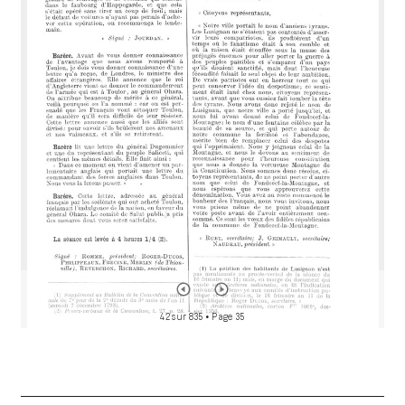
i
r
a
d
o
r
42 sur 835
• Page 35