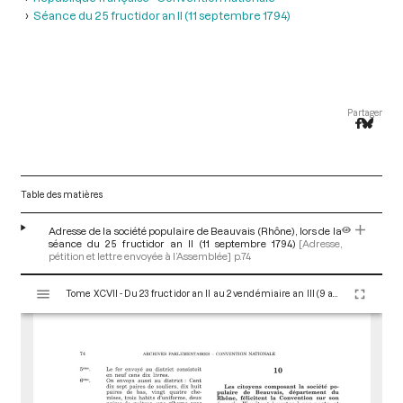
Séance du 25 fructidor an II (11 septembre 1794)
Partager
Table des matières
Adresse de la société populaire de Beauvais (Rhône), lors de la
séance du 25 fructidor an II (11 septembre 1794)
[Adresse,
pétition et lettre envoyée à l’Assemblée]
p.74
V
Tome XCVII - Du 23 fructidor an II au 2 vendémiaire an III (9 au 23 septembre 1794)
i
s
u
a
l
i
s