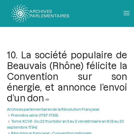
ARCHIVES
PARLEMENTAIRES
Fil
d'Ariane
10. La société populaire de
Beauvais (Rhône) félicite la
Convention sur son
énergie, et annonce l’envoi
d’un don
Archives parlementaires de la Révolution Française
Première série (1787-1799)
Tome XCVII - Du 23 fructidor an II au 2 vendémiaire an III (9 au 23
septembre 1794)
République française - Convention nationale