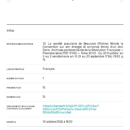
Infos
10. La société populaire de Beauvais (Rhône) félicite la
RÉFÉRENCE BIBLIOGRAPHIQUE
Convention sur son énergie, et annonce l’envoi d’un don.
Dans : Archives parlementaires de la Révolution Française —
Première série (1787-1799) — Tome XCVII - Du 23 fructidor an
II au 2 vendémiaire an III (9 au 23 septembre 1794)
. 1993. p.
74.
Français
LANGUE PRINCIPALE
1
NOMBRE DE PAGES
74
PREMIÈRE PAGE
74
DERNIÈRE PAGE
https://iiif.persee.fr/b0e2cf11-597c-427d-8ac7-
URI DU MANIFEST IIIF DU VOLUME
CONTENANT LE DOCUMENT
68bcc0acf13b/f1d1ce3a-9b4b-48f5-900e-
f551dd5f44f8/manifest
10 octobre 2024 à 18:30
MODIFIÉ LE