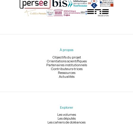
Menu
du
pied
À propos
de
page
Objectifs du projet
Orientations scientifiques
Partenaires institutionnels
Contributeurs-trices
Ressources
Actualités
Explorer
Les volumes
Les députés
Les cahiers de doléances