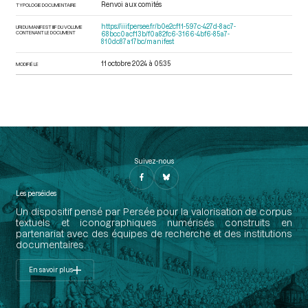
Renvoi aux comités
TYPOLOGIE DOCUMENTAIRE
https://iiif.persee.fr/b0e2cf11-597c-427d-8ac7-
URI DU MANIFEST IIIF DU VOLUME
CONTENANT LE DOCUMENT
68bcc0acf13b/f0a82fc6-3166-4bf6-85a7-
810dc87a17bc/manifest
11 octobre 2024 à 05:35
MODIFIÉ LE
Suivez-nous
Les perséides
Un dispositif pensé par Persée pour la valorisation de corpus
textuels et iconographiques numérisés construits en
partenariat avec des équipes de recherche et des institutions
documentaires.
En savoir plus