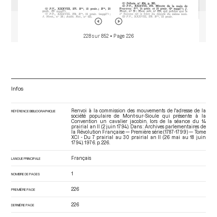
228 sur 852
• Page 226
Infos
Renvoi à la commission des mouvements de l'adresse de la
RÉFÉRENCE BIBLIOGRAPHIQUE
société populaire de Mont-sur-Sioule qui présente à la
Convention un cavalier jacobin, lors de la séance du 14
prairial an II (2 juin 1794). Dans : Archives parlementaires de
la Révolution Française — Première série (1787-1799) — Tome
XCI - Du 7 prairial au 30 prairial an II (26 mai au 18 juin
1794)
. 1976. p. 226.
Français
LANGUE PRINCIPALE
1
NOMBRE DE PAGES
226
PREMIÈRE PAGE
226
DERNIÈRE PAGE