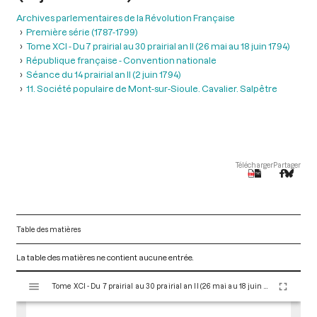
Archives parlementaires de la Révolution Française
Première série (1787-1799)
Tome XCI - Du 7 prairial au 30 prairial an II (26 mai au 18 juin 1794)
République française - Convention nationale
Séance du 14 prairial an II (2 juin 1794)
11. Société populaire de Mont-sur-Sioule. Cavalier. Salpêtre
Télécharger
Partager
Table des matières
La table des matières ne contient aucune entrée.
V
Tome XCI - Du 7 prairial au 30 prairial an II (26 mai au 18 juin 1794)
i
s