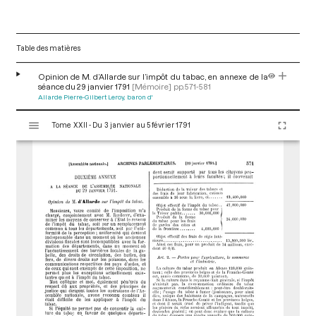
Table des matières
Opinion de M. d’Allarde sur l’impôt du tabac, en annexe de la
séance du 29 janvier 1791
[Mémoire]
pp.571-581
Allarde Pierre-Gilbert Leroy, baron d'
V
Tome XXII - Du 3 janvier au 5 février 1791
i
s
u
a
l
i
s
e
u
r
M
i
r
a