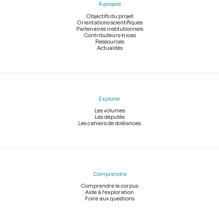
À propos
de
page
Objectifs du projet
Orientations scientifiques
Partenaires institutionnels
Contributeurs-trices
Ressources
Actualités
Explorer
Les volumes
Les députés
Les cahiers de doléances
Comprendre
Comprendre le corpus
Aide à l'exploration
Foire aux questions