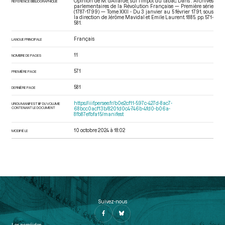
Opinion de M. d’Allarde, sur l’impôt du tabac. Dans : Archives
RÉFÉRENCE BIBLIOGRAPHIQUE
parlementaires de la Révolution Française — Première série
(1787-1799) — Tome XXII - Du 3 janvier au 5 février 1791
, sous
la direction de Jérôme Mavidal et Emile Laurent. 1885. pp. 571-
581.
Français
LANGUE PRINCIPALE
11
NOMBRE DE PAGES
571
PREMIÈRE PAGE
581
DERNIÈRE PAGE
https://iiif.persee.fr/b0e2cf11-597c-427d-8ac7-
URI DU MANIFEST IIIF DU VOLUME
CONTENANT LE DOCUMENT
68bcc0acf13b/8201d0c4-746b-4fd0-b06a-
8fb87efbfa15/manifest
10 octobre 2024 à 18:02
MODIFIÉ LE
Suivez-nous