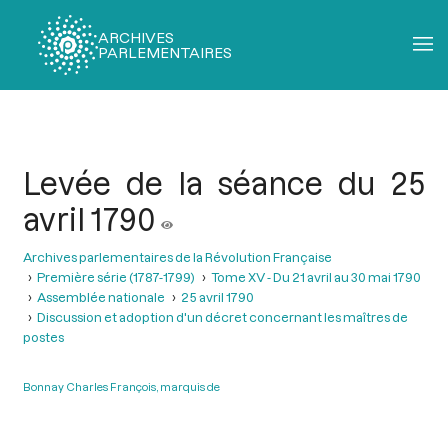
ARCHIVES
PARLEMENTAIRES
Fil
d'Ariane
Levée de la séance du 25
avril 1790
Archives parlementaires de la Révolution Française
Première série (1787-1799)
Tome XV - Du 21 avril au 30 mai 1790
Assemblée nationale
25 avril 1790
Discussion et adoption d'un décret concernant les maîtres de
postes
Bonnay Charles François, marquis de