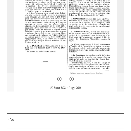
d
o
r
295 sur 803
• Page 290
Infos