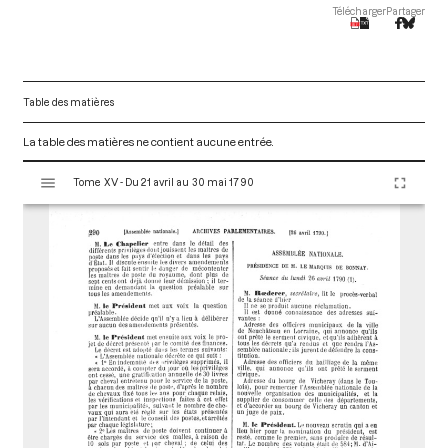
Télécharger
Partager
Table des matières
La table des matières ne contient aucune entrée.
V
Tome XV - Du 21 avril au 30 mai 1790
i
s
u
a
l
i
s
e
u
r
M
i
r
a