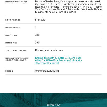
Bonnay Charles François, marquis de. Levée de la séance du
RÉFÉRENCE BIBLIOGRAPHIQUE
25 avril 1790. Dans : Archives parlementaires de la
Révolution Française — Première série (1787-1799) — Tome
XV - Du 21 avril au 30 mai 1790
, sous la direction de Jérôme
Mavidal et Emile Laurent. 1883. p. 290.
Français
LANGUE PRINCIPALE
1
NOMBRE DE PAGES
290
PREMIÈRE PAGE
290
DERNIÈRE PAGE
Déroulement des séances
TYPOLOGIE DOCUMENTAIRE
https://iiif.persee.fr/b0e2cf11-597c-427d-8ac7-
URI DU MANIFEST IIIF DU VOLUME
CONTENANT LE DOCUMENT
68bcc0acf13b/e53dec50-beca-46b9-9ddb-
8f34eb1eccf8/manifest
10 octobre 2024 à 23:18
MODIFIÉ LE
Suivez-nous