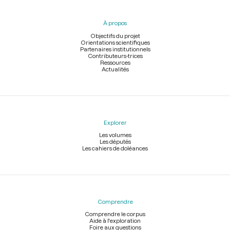
du
pied
À propos
de
page
Objectifs du projet
Orientations scientifiques
Partenaires institutionnels
Contributeurs-trices
Ressources
Actualités
Explorer
Les volumes
Les députés
Les cahiers de doléances
Comprendre
Comprendre le corpus
Aide à l'exploration
Foire aux questions