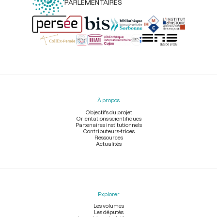
PARLEMENTAIRES
Menu
du
pied
À propos
de
page
Objectifs du projet
Orientations scientifiques
Partenaires institutionnels
Contributeurs-trices
Ressources
Actualités
Explorer
Les volumes
Les députés