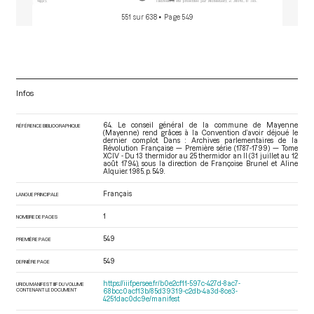
551 sur 638
• Page 549
Infos
64. Le conseil général de la commune de Mayenne
RÉFÉRENCE BIBLIOGRAPHIQUE
(Mayenne) rend grâces à la Convention d’avoir déjoué le
dernier complot. Dans : Archives parlementaires de la
Révolution Française — Première série (1787-1799) — Tome
XCIV - Du 13 thermidor au 25 thermidor an II (31 juillet au 12
août 1794)
, sous la direction de Françoise Brunel et Aline
Alquier. 1985. p. 549.
Français
LANGUE PRINCIPALE
1
NOMBRE DE PAGES
549
PREMIÈRE PAGE
549
DERNIÈRE PAGE
https://iiif.persee.fr/b0e2cf11-597c-427d-8ac7-
URI DU MANIFEST IIIF DU VOLUME
CONTENANT LE DOCUMENT
68bcc0acf13b/85d39319-c2db-4a3d-8ce3-
4251dac0dc9e/manifest