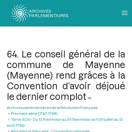
ARCHIVES
PARLEMENTAIRES
Fil
d'Ariane
64. Le conseil général de la
commune de Mayenne
(Mayenne) rend grâces à la
Convention d’avoir déjoué
le dernier complot
Archives parlementaires de la Révolution Française
Première série (1787-1799)
Tome XCIV - Du 13 thermidor au 25 thermidor an II (31 juillet au 12
août 1794)
République française - Convention nationale