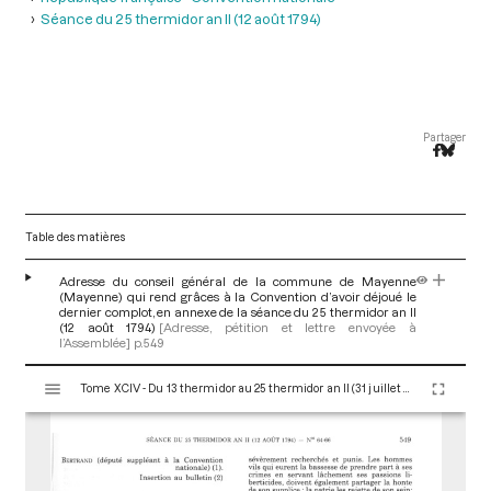
Séance du 25 thermidor an II (12 août 1794)
Partager
Table des matières
Adresse du conseil général de la commune de Mayenne
(Mayenne) qui rend grâces à la Convention d’avoir déjoué le
dernier complot, en annexe de la séance du 25 thermidor an II
(12 août 1794)
[Adresse, pétition et lettre envoyée à
l’Assemblée]
p.549
V
Tome XCIV - Du 13 thermidor au 25 thermidor an II (31 juillet au 12 août 1794)
i
s
u
a
l