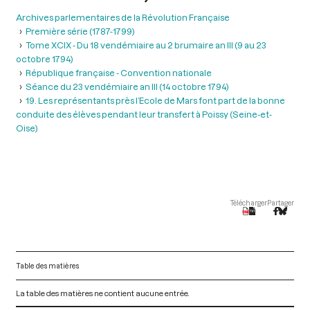
Archives parlementaires de la Révolution Française
Première série (1787-1799)
Tome XCIX - Du 18 vendémiaire au 2 brumaire an III (9 au 23
octobre 1794)
République française - Convention nationale
Séance du 23 vendémiaire an III (14 octobre 1794)
19. Les représentants près l’Ecole de Mars font part de la bonne
conduite des élèves pendant leur transfert à Poissy (Seine-et-
Oise)
Télécharger
Partager
Table des matières
La table des matières ne contient aucune entrée.