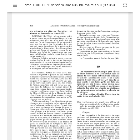
V
Tome XCIX - Du 18 vendémiaire au 2 brumaire an III (9 au 23 octobre 1794)
i
s
u
a
l
i
s
e
u
r
M
i
r
a
d
o
r