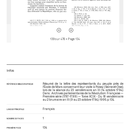
139 sur 476
• Page 134
Infos
Résumé de la lettre des représentants du peuple près de
RÉFÉRENCE BIBLIOGRAPHIQUE
l'École de Mars concernant leur visite à Poissy (Seine-et-Oise),
lors de la séance du 23 vendémiaire an III (14 octobre 1794).
Dans : Archives parlementaires de la Révolution Française —
Première série (1787-1799) — Tome XCIX - Du 18 vendémiaire
au 2 brumaire an III (9 au 23 octobre 1794)
. 1995. p. 134.
Français
LANGUE PRINCIPALE
1
NOMBRE DE PAGES
134
PREMIÈRE PAGE