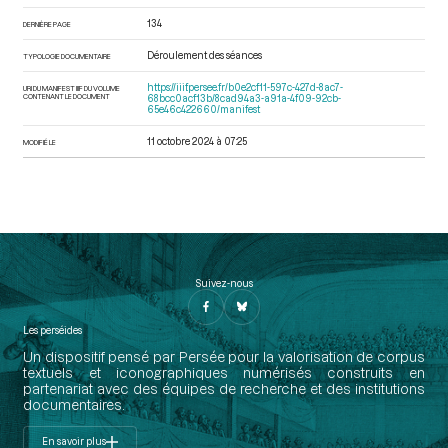
134
DERNIÈRE PAGE
Déroulement des séances
TYPOLOGIE DOCUMENTAIRE
https://iiif.persee.fr/b0e2cf11-597c-427d-8ac7-
URI DU MANIFEST IIIF DU VOLUME
CONTENANT LE DOCUMENT
68bcc0acf13b/8cad94a3-a91a-4f09-92cb-
65e46c422660/manifest
11 octobre 2024 à 07:25
MODIFIÉ LE
Suivez-nous
Les perséides
Un dispositif pensé par Persée pour la valorisation de corpus
textuels et iconographiques numérisés construits en
partenariat avec des équipes de recherche et des institutions
documentaires.
En savoir plus