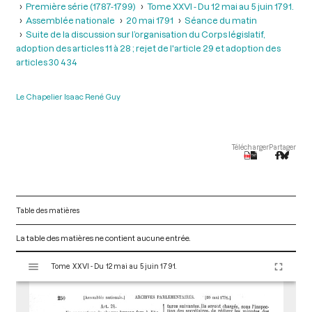
Première série (1787-1799)
Tome XXVI - Du 12 mai au 5 juin 1791.
Assemblée nationale
20 mai 1791
Séance du matin
Suite de la discussion sur l’organisation du Corps législatif,
adoption des articles 11 à 28 ; rejet de l'article 29 et adoption des
articles 30 4 34
Le Chapelier Isaac René Guy
Télécharger
Partager
Table des matières
La table des matières ne contient aucune entrée.
V
Tome XXVI - Du 12 mai au 5 juin 1791.
i
s
u
a