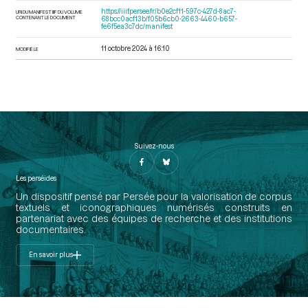
https://iiif.persee.fr/b0e2cf11-597c-427d-8ac7-
URI DU MANIFEST IIIF DU VOLUME
CONTENANT LE DOCUMENT
68bcc0acf13b/f05b6cb0-2663-4460-b657-
fe6f5ea3c7dc/manifest
11 octobre 2024 à 16:10
MODIFIÉ LE
Suivez-nous
Les perséides
Un dispositif pensé par Persée pour la valorisation de corpus
textuels et iconographiques numérisés construits en
partenariat avec des équipes de recherche et des institutions
documentaires.
En savoir plus