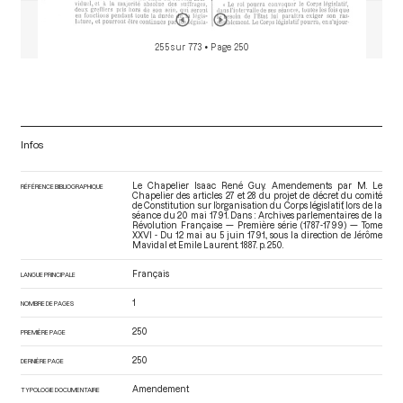
255 sur 773
• Page 250
Infos
Le Chapelier Isaac René Guy. Amendements par M. Le
RÉFÉRENCE BIBLIOGRAPHIQUE
Chapelier des articles 27 et 28 du projet de décret du comité
de Constitution sur l’organisation du Corps législatif, lors de la
séance du 20 mai 1791. Dans : Archives parlementaires de la
Révolution Française — Première série (1787-1799) — Tome
XXVI - Du 12 mai au 5 juin 1791.
, sous la direction de Jérôme
Mavidal et Emile Laurent. 1887. p. 250.
Français
LANGUE PRINCIPALE
1
NOMBRE DE PAGES
250
PREMIÈRE PAGE
250
DERNIÈRE PAGE
Amendement
TYPOLOGIE DOCUMENTAIRE