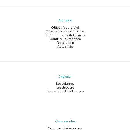
Menu
du
pied
À propos
de
page
Objectifs du projet
Orientations scientifiques
Partenaires institutionnels
Contributeurs-trices
Ressources
Actualités
Explorer
Les volumes
Les députés
Les cahiers de doléances
Comprendre
Comprendre le corpus