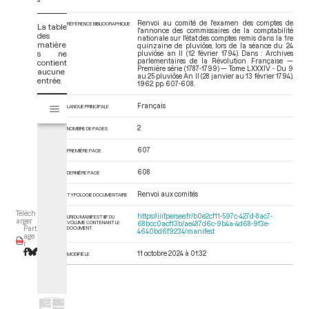
Renvoi au comité de l'examen des comptes de
RÉFÉRENCE BIBLIOGRAPHIQUE
La table
l'annonce des commissaires de la comptabilité
des
nationale sur l'état des comptes remis dans la 1re
matière
quinzaine de pluviôse, lors de la séance du 24
s ne
pluviôse an II (12 février 1794). Dans : Archives
parlementaires de la Révolution Française —
contient
Première série (1787-1799) — Tome LXXXIV - Du 9
aucune
au 25 pluviôse An II (28 janvier au 13 février 1794)
.
entrée.
1962. pp. 607-608.
V
Français
LANGUE PRINCIPALE
Tome LXXXIV - Du 9 au 25 pluviôse An II (28 janvier au 13 février 1794)
i
s
2
NOMBRE DE PAGES
u
a
607
PREMIÈRE PAGE
l
608
DERNIÈRE PAGE
i
s
Renvoi aux comités
TYPOLOGIE DOCUMENTAIRE
e
Téléch
u
https://iiif.persee.fr/b0e2cf11-597c-427d-8ac7-
URI DU MANIFEST IIIF DU
arger
VOLUME CONTENANT LE
68bcc0acf13b/ae487d6c-9b4a-4d68-9f3e-
r
DOCUMENT
Part
4640bd6f9234/manifest
age
M
r
11 octobre 2024 à 01:32
i
MODIFIÉ LE
r
a
d