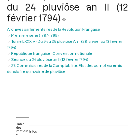
du 24 pluviôse an II (12
février 1794)
Archives parlementaires de la Révolution Française
Première série (1787-1799)
Tome LXXXIV - Du 9 au 25 pluviôse An II (28 janvier au 13 février
1794)
République française - Convention nationale
Séance du 24 pluviôse an II (12 février 1794)
27. Commissaires de la Comptabilité. Etat des comptes remis
dans la 1re quinzaine de pluviôse
Table
des
matière
Infos
s