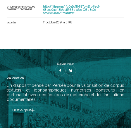
https://iiif.persee.fr/b0e2cf11-597c-427d-8ac7-
URI DU MANIFEST IIIF DU VOLUME
CONTENANT LE DOCUMENT
68bcc0acf13b/deff766b-e2ec-423b-8e2d-
12e38e836027/manifest
11 octobre 2024 à 01:08
MODIFIÉ LE
Suivez-nous
Les perséides
Un dispositif pensé par Persée pour la valorisation de corpus
textuels et iconographiques numérisés construits en
partenariat avec des équipes de recherche et des institutions
documentaires.
En savoir plus