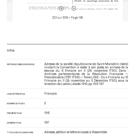
203 sur 838
• Page 196
Infos
Adresse de la société républicaine de Saint-Marcellin (Isère)
RÉFÉRENCE BIBLIOGRAPHIQUE
invitant la Convention à rester à son poste, en annexe de la
séance du 6 frimaire an II (26 novembre 1793). Dans :
Archives parlementaires de la Révolution Française —
Première série (1787-1799) — Tome LXXX - Du 4 Frimaire au 15
Frimaire an II (24 novembre au 5 Décembre 1793)
, sous la
direction de Lodoïs Lataste. 1912. pp. 196-197.
Français
LANGUE PRINCIPALE
2
NOMBRE DE PAGES
196
PREMIÈRE PAGE
197
DERNIÈRE PAGE
Adresse, pétition et lettre envoyée à l’Assemblée
TYPOLOGIE DOCUMENTAIRE