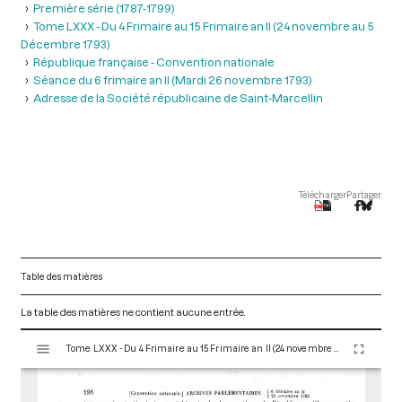
Première série (1787-1799)
Tome LXXX - Du 4 Frimaire au 15 Frimaire an II (24 novembre au 5
Décembre 1793)
République française - Convention nationale
Séance du 6 frimaire an II (Mardi 26 novembre 1793)
Adresse de la Société républicaine de Saint-Marcellin
Télécharger
Partager
Table des matières
La table des matières ne contient aucune entrée.
V
Tome LXXX - Du 4 Frimaire au 15 Frimaire an II (24 novembre au 5 Décembre 1793)
i
s
u