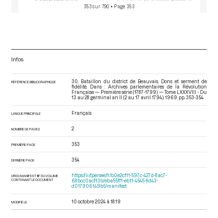
353 sur 790
• Page 353
Infos
30. Bataillon du district de Beauvais. Dons et serment de
RÉFÉRENCE BIBLIOGRAPHIQUE
fidélité. Dans : Archives parlementaires de la Révolution
Française — Première série (1787-1799) — Tome LXXXVIII - Du
13 au 28 germinal an II (2 au 17 avril 1794)
. 1969. pp. 353-354.
Français
LANGUE PRINCIPALE
2
NOMBRE DE PAGES
353
PREMIÈRE PAGE
354
DERNIÈRE PAGE
https://iiif.persee.fr/b0e2cf11-597c-427d-8ac7-
URI DU MANIFEST IIIF DU VOLUME
CONTENANT LE DOCUMENT
68bcc0acf13b/eba55ff1-eb11-4545-8d43-
d017906149b5/manifest
10 octobre 2024 à 18:19
MODIFIÉ LE