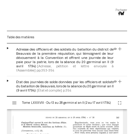
Partager
Table des matières
Adresse des officiers et des soldats du bataillon du district de
Beauvais de la première réquisition, qui témoignent de leur
dévouement à la Convention et offrent une journée de leur
paie pour la patrie, lors de la séance du 20 germinal an II (9
avril 1794)
[Adresse, pétition et lettre envoyée à
l’Assemblée]
pp.353-354
État des journées de solde données par les officiers et soldats
du bataillon de Beauvais, lors de la séance du 20 germinal an II
(9 avril 1794)
[État et compte]
p.354
V
Tome LXXXVIII - Du 13 au 28 germinal an II (2 au 17 avril 1794)
i
s
u
a
l
i