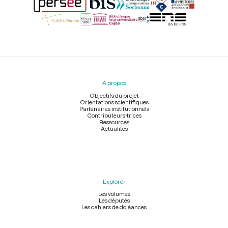
Menu
du
pied
À propos
de
page
Objectifs du projet
Orientations scientifiques
Partenaires institutionnels
Contributeurs-trices
Ressources
Actualités
Explorer
Les volumes
Les députés
Les cahiers de doléances