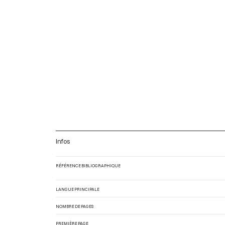
Infos
RÉFÉRENCE BIBLIOGRAPHIQUE
LANGUE PRINCIPALE
NOMBRE DE PAGES
PREMIÈRE PAGE