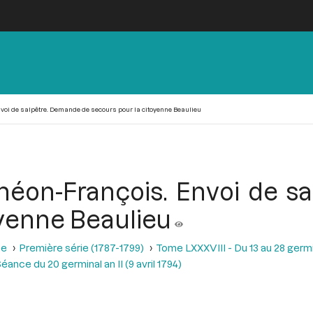
nvoi de salpêtre. Demande de secours pour la citoyenne Beaulieu
théon-François. Envoi de s
oyenne Beaulieu
se
Première série (1787-1799)
Tome LXXXVIII - Du 13 au 28 germina
éance du 20 germinal an II (9 avril 1794)