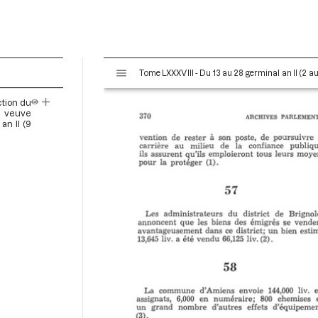
V
Tome LXXXVIII - Du 13 au 28 germinal an II (2 au 
i
s
ction du
u
e veuve
a
n II (9
l
i
s
e
u
r
M
i
r
a
d
o