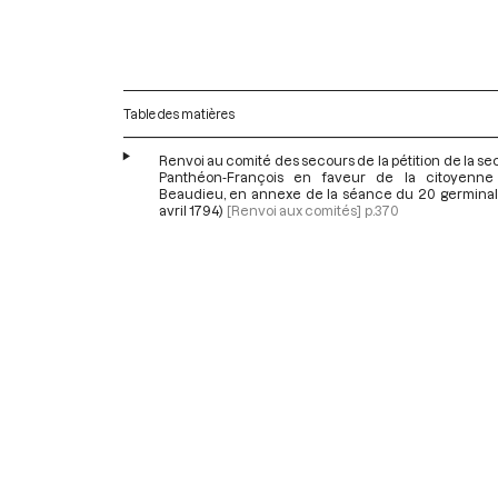
Table des matières
Renvoi au comité des secours de la pétition de la se
Panthéon-François en faveur de la citoyenn
Beaudieu, en annexe de la séance du 20 germinal a
avril 1794)
[Renvoi aux comités]
p.370