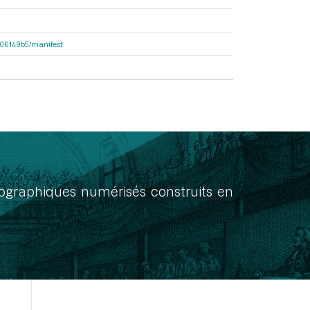
7906149b5/manifest
onographiques numérisés construits en