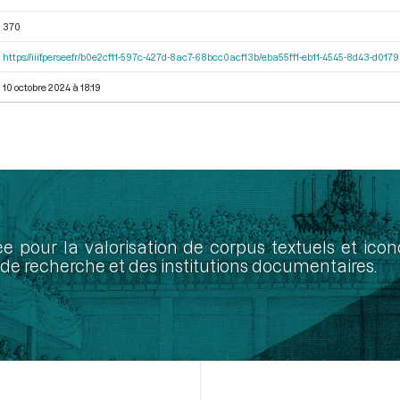
370
https://iiif.persee.fr/b0e2cf11-597c-427d-8ac7-68bcc0acf13b/eba55ff1-eb11-4545-8d43-d01
10 octobre 2024 à 18:19
ée pour la valorisation de corpus textuels et ic
de recherche et des institutions documentaires.