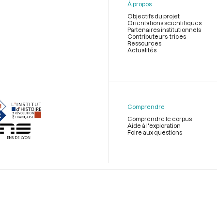
À propos
Objectifs du projet
Orientations scientifiques
Partenaires institutionnels
Contributeurs-trices
Ressources
Actualités
Menu
du
pied
de
Comprendre
page
Comprendre le corpus
Aide à l'exploration
Foire aux questions