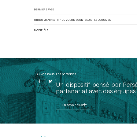
DERNIÈRE PAGE
URI DU MANIFEST IIIF DU VOLUME CONTENANT LE DOCUMENT
MODIFIÉ LE
Suivez-nous
Les perséides
Un dispositif pensé par Pers
partenariat avec des équipes 
En savoir plus