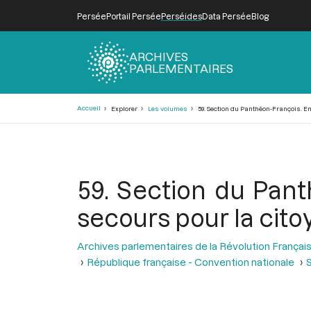
Persée
Portail Persée
Perséides
Data Persée
Blog
ARCHIVES
PARLEMENTAIRES
Fil
Accueil
Explorer
Les volumes
59. Section du Panthéon-François. E
d'Ariane
59. Section du Pan
secours pour la cit
Archives parlementaires de la Révolution Françai
République française - Convention nationale
S