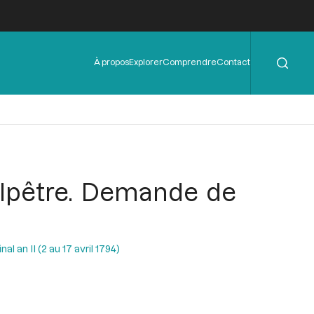
Rechercher
Menu
À propos
Explorer
Comprendre
Contact
de
l'en-
tête
alpêtre. Demande de
l an II (2 au 17 avril 1794)