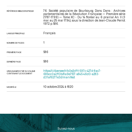
76. Société populaire de Bourbourg, Dons. Dans : Archives
RÉFÉRENCE BIBLIOGRAPHIQUE
parlementaires de la Révolution Française — Première série
(1787-1799) — Tome XC - Du 14 floréal au 6 prairial An II (3
mai au 25 mai 1794)
, sous la direction de Jean-Claude Perrot.
1972. p. 586.
Français
LANGUE PRINCIPALE
1
NOMBRE DE PAGES
586
PREMIÈRE PAGE
586
DERNIÈRE PAGE
https://iiif.persee.fr/b0e2cf11-597c-427d-8ac7-
URI DU MANIFEST IIIF DU VOLUME
CONTENANT LE DOCUMENT
68bcc0acf13b/8a9e7f27-a845-46d0-a283-
d31af6277e3d/manifest
10 octobre 2024 à 18:20
MODIFIÉ LE
Suivez-nous