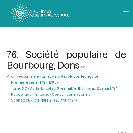
ARCHIVES
PARLEMENTAIRES
Fil
d'Ariane
76. Société populaire de
Bourbourg, Dons
Archives parlementaires de la Révolution Française
Première série (1787-1799)
Tome XC - Du 14 floréal au 6 prairial An II (3 mai au 25 mai 1794)
République française - Convention nationale
Séance du 4 prairial an II (23 mai 1794)
Partager