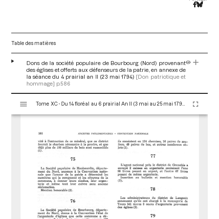
Table des matières
Dons de la société populaire de Bourbourg (Nord) provenant
des églises et offerts aux défenseurs de la patrie, en annexe de
la séance du 4 prairial an II (23 mai 1794)
[Don patriotique et
hommage]
p.586
V
Tome XC - Du 14 floréal au 6 prairial An II (3 mai au 25 mai 1794)
i
s
u
a
l
i
s
e
u
r
M
i
r