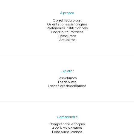
du
pied
À propos
de
page
Objectifs du projet
Orientations scientifiques
Partenaires institutionnels
Contributeurs-trices
Ressources
Actualités
Explorer
Les volumes
Les députés
Les cahiers de doléances
Comprendre
Comprendre le corpus
Aide à l'exploration
Foire aux questions