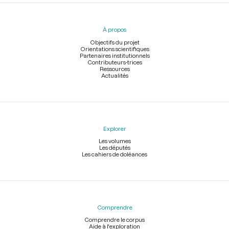
Menu
du
pied
À propos
de
page
Objectifs du projet
Orientations scientifiques
Partenaires institutionnels
Contributeurs-trices
Ressources
Actualités
Explorer
Les volumes
Les députés
Les cahiers de doléances
Comprendre
Comprendre le corpus
Aide à l'exploration