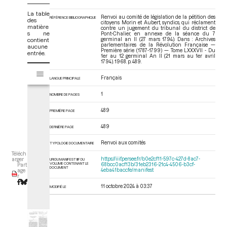
La table
Renvoi au comité de législation de la pétition des
RÉFÉRENCE BIBLIOGRAPHIQUE
des
citoyens Morin et Aubert, syndics, qui réclament
matière
contre un jugement du tribunal du district de
s ne
Pont-Chalier, en annexe de la séance du 7
contient
germinal an II (27 mars 1794). Dans : Archives
parlementaires de la Révolution Française —
aucune
Première série (1787-1799) — Tome LXXXVII - Du
entrée.
1er au 12 germinal An II (21 mars au 1er avril
1794)
. 1968. p. 489.
V
Tome LXXXVII - Du 1er au 12 germinal An II (21 mars au 1er avril 1794)
i
Français
LANGUE PRINCIPALE
s
1
u
NOMBRE DE PAGES
a
489
PREMIÈRE PAGE
l
i
489
DERNIÈRE PAGE
s
e
Renvoi aux comités
TYPOLOGIE DOCUMENTAIRE
u
Téléch
https://iiif.persee.fr/b0e2cf11-597c-427d-8ac7-
arger
URI DU MANIFEST IIIF DU
r
VOLUME CONTENANT LE
68bcc0acf13b/31eb2316-21c4-4506-b3cf-
Part
DOCUMENT
4eba41baccfe/manifest
age
M
r
i
11 octobre 2024 à 03:37
MODIFIÉ LE
r
a
d
o