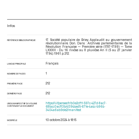
Infos
17. Société populaire de Briey. Applaudit au gouvernement
RÉFÉRENCE BIBLIOGRAPHIQUE
révolutionnaire. Don. Dans : Archives parlementaires de la
Révolution Française — Première série (1787-1799) — Tome
LXXXIII - Du 16 nivôse au 8 pluviôse An II (5 au 27 janvier
1794)
. 1961. p. 212.
Français
LANGUE PRINCIPALE
1
NOMBRE DE PAGES
212
PREMIÈRE PAGE
212
DERNIÈRE PAGE
https://iiif.persee.fr/b0e2cf11-597c-427d-8ac7-
URI DU MANIFEST IIIF DU VOLUME
CONTENANT LE DOCUMENT
68bcc0acf13b/d3944ed5-671e-4a4c-b964-
3404a6ab9de2/manifest
10 octobre 2024 à 18:15
MODIFIÉ LE