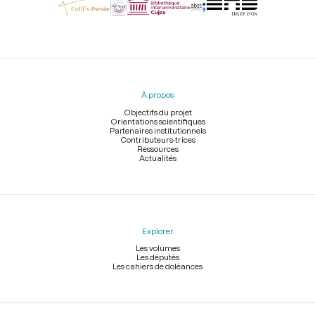
Menu
du
pied
À propos
de
page
Objectifs du projet
Orientations scientifiques
Partenaires institutionnels
Contributeurs-trices
Ressources
Actualités
Explorer
Les volumes
Les députés
Les cahiers de doléances