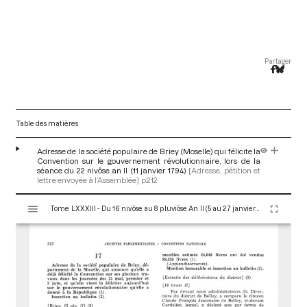
Partager
Table des matières
Adresse de la société populaire de Briey (Moselle) qui félicite la
Convention sur le gouvernement révolutionnaire, lors de la
séance du 22 nivôse an II (11 janvier 1794)
[Adresse, pétition et
lettre envoyée à l’Assemblée]
p.212
V
Tome LXXXIII - Du 16 nivôse au 8 pluviôse An II (5 au 27 janvier 1794)
i
s
u
a
l
i
s
e