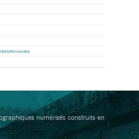
324f932ff0/manifest
onographiques numérisés construits en