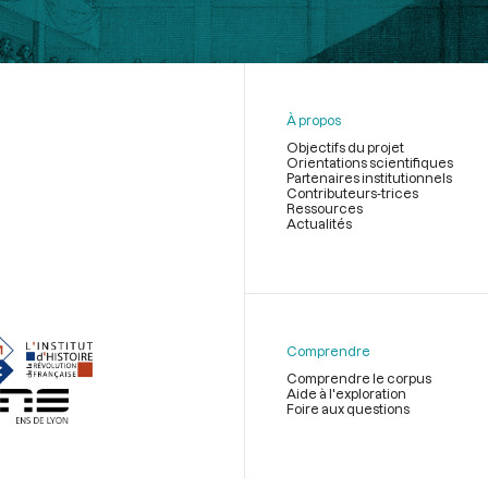
À propos
Objectifs du projet
Orientations scientifiques
Partenaires institutionnels
Contributeurs-trices
Ressources
Actualités
Menu
du
pied
de
Comprendre
page
Comprendre le corpus
Aide à l'exploration
Foire aux questions