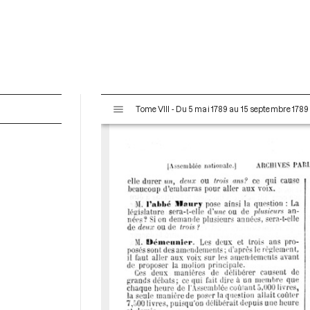
V
Tome VIII - Du 5 mai 1789 au 15 septembre 1789
i
s
u
a
l
i
s
e
u
r
M
i
r
a