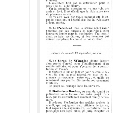
d
o
r