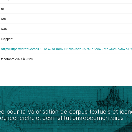
18
619
636
Rapport
https://iiif.persee.fr/b0e2cf11-597c-427d-8ac7-68bcc0acf13b/743e3cc4-2a21-4625-b494-c4
11 octobre 2024 à 08:19
ée pour la valorisation de corpus textuels et ic
de recherche et des institutions documentaires.