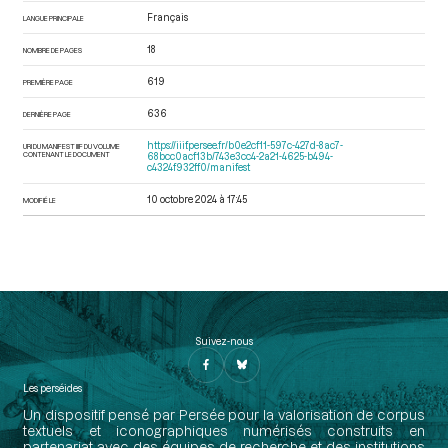
Français
LANGUE PRINCIPALE
18
NOMBRE DE PAGES
619
PREMIÈRE PAGE
636
DERNIÈRE PAGE
https://iiif.persee.fr/b0e2cf11-597c-427d-8ac7-
URI DU MANIFEST IIIF DU VOLUME
CONTENANT LE DOCUMENT
68bcc0acf13b/743e3cc4-2a21-4625-b494-
c4324f932ff0/manifest
10 octobre 2024 à 17:45
MODIFIÉ LE
Suivez-nous
Les perséides
Un dispositif pensé par Persée pour la valorisation de corpus
textuels et iconographiques numérisés construits en
partenariat avec des équipes de recherche et des institutions