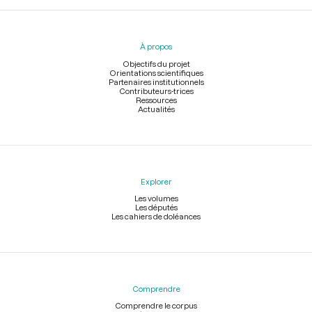
Menu
du
pied
À propos
de
page
Objectifs du projet
Orientations scientifiques
Partenaires institutionnels
Contributeurs-trices
Ressources
Actualités
Explorer
Les volumes
Les députés
Les cahiers de doléances
Comprendre
Comprendre le corpus