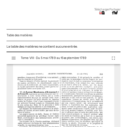
Télécharger
Partager
Table des matières
La table des matières ne contient aucune entrée.
V
Tome VIII - Du 5 mai 1789 au 15 septembre 1789
i
s
u
a
l
i
s
e
u
r
M
i
r