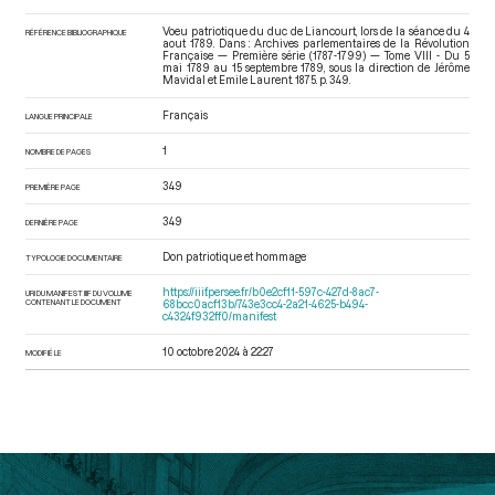
Voeu patriotique du duc de Liancourt, lors de la séance du 4
RÉFÉRENCE BIBLIOGRAPHIQUE
aout 1789. Dans : Archives parlementaires de la Révolution
Française — Première série (1787-1799) — Tome VIII - Du 5
mai 1789 au 15 septembre 1789
, sous la direction de Jérôme
Mavidal et Emile Laurent. 1875. p. 349.
Français
LANGUE PRINCIPALE
1
NOMBRE DE PAGES
349
PREMIÈRE PAGE
349
DERNIÈRE PAGE
Don patriotique et hommage
TYPOLOGIE DOCUMENTAIRE
https://iiif.persee.fr/b0e2cf11-597c-427d-8ac7-
URI DU MANIFEST IIIF DU VOLUME
CONTENANT LE DOCUMENT
68bcc0acf13b/743e3cc4-2a21-4625-b494-
c4324f932ff0/manifest
10 octobre 2024 à 22:27
MODIFIÉ LE