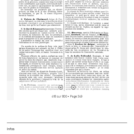
a
d
o
r
418 sur 800
• Page 349
Infos