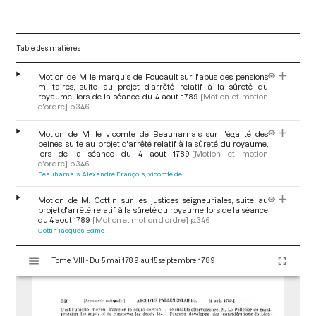
Table des matières
Motion de M. le marquis de Foucault sur l'abus des pensions
militaires, suite au projet d'arrêté relatif à la sûreté du
royaume, lors de la séance du 4 aout 1789
[Motion et motion
d'ordre]
p.346
Motion de M. le vicomte de Beauharnais sur l'égalité des
peines, suite au projet d'arrêté relatif à la sûreté du royaume,
lors de la séance du 4 aout 1789
[Motion et motion
d'ordre]
p.346
Beauharnais Alexandre François, vicomte de
Motion de M. Cottin sur les justices seigneuriales, suite au
projet d'arrêté relatif à la sûreté du royaume, lors de la séance
du 4 aout 1789
[Motion et motion d'ordre]
p.346
Cottin Jacques Edme
V
Motion de M. de Lafare sur le rachat des fonds ecclésiastiques,
Tome VIII - Du 5 mai 1789 au 15 septembre 1789
i
suite au projet d'arrêté relatif à la sûreté du royaume, lors de la
séance du 4 aout 1789
[Motion et motion d'ordre]
p.346
s
La Fare Anne Louis Henri de
u
a
Motion de M. de Lubersac sur le droit de chasse, suite au projet