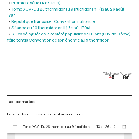
Première série (1787-1799)
Tome XCV - Du 26 thermidor au 9 fructidor an II (13 au 26 août
1794)
République française - Convention nationale
Séance du 30 thermidor an II (17 août 1794)
6. Les délégués de la société populaire de Billom (Puy-de-Dôme)
félicitent la Convention de son énergie au 9 thermidor
Télécharger
Partager
Table des matières
La table des matières ne contient aucune entrée.
V
Tome XCV - Du 26 thermidor au 9 fructidor an II (13 au 26 août 1794)
i
s