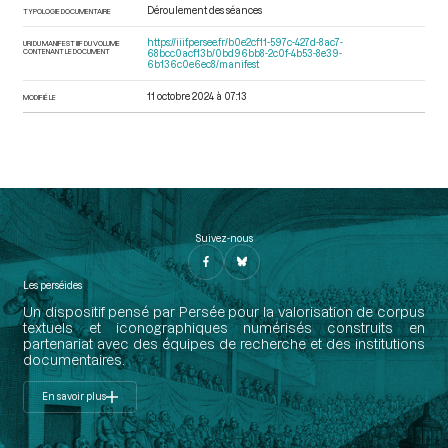
Déroulement des séances
TYPOLOGIE DOCUMENTAIRE
https://iiif.persee.fr/b0e2cf11-597c-427d-8ac7-
URI DU MANIFEST IIIF DU VOLUME
CONTENANT LE DOCUMENT
68bcc0acf13b/0bd96bb8-2c0f-4b53-8e39-
6b136c0e6ec8/manifest
11 octobre 2024 à 07:13
MODIFIÉ LE
Suivez-nous
Les perséides
Un dispositif pensé par Persée pour la valorisation de corpus
textuels et iconographiques numérisés construits en
partenariat avec des équipes de recherche et des institutions
documentaires.
En savoir plus