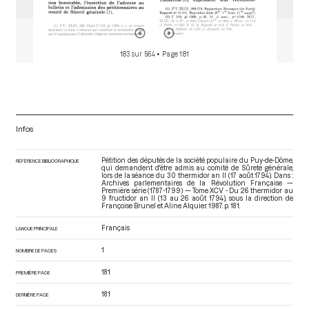
183 sur 564
• Page 181
Infos
Pétition des députés de la société populaire du Puy-de-Dôme,
RÉFÉRENCE BIBLIOGRAPHIQUE
qui demandent d'être admis au comité de Sûreté générale,
lors de la séance du 30 thermidor an II (17 août 1794). Dans :
Archives parlementaires de la Révolution Française —
Première série (1787-1799) — Tome XCV - Du 26 thermidor au
9 fructidor an II (13 au 26 août 1794)
, sous la direction de
Françoise Brunel et Aline Alquier. 1987. p. 181.
Français
LANGUE PRINCIPALE
1
NOMBRE DE PAGES
181
PREMIÈRE PAGE
181
DERNIÈRE PAGE