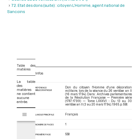
72. Etat des dons (suite) : citoyen L’Homme, agent national de
Sancoins
Table des
matières
Infos
La table
des
Don du citoyen l'Homme d'une décoration
RÉFÉRENCE
matières
BIBLIOGRAPHIQUE
militaire, lors de la séance du 26 ventôse an II
ne contient
(16 mars 1794). Dans : Archives parlementaires
aucune
de la Révolution Française — Première série
(1787-1799) — Tome LXXXVI - Du 13 au 30
entrée.
ventôse an II (3 au 20 mars 1794)
. 1965. p. 558.
V
Tome LXXXVI - Du 13 au 30 ventôse an II (3 au 20 mars 1794)
Français
LANGUE PRINCIPALE
i
s
1
NOMBRE DE PAGES
u
a
558
PREMIÈRE PAGE