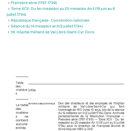
Première série (1787-1799)
Tome XCII - Du 1er messidor au 20 messidor An II (19 juin au 8
juillet 1794)
République française - Convention nationale
Séance du 14 messidor an II (2 juillet 1794 )
36. Hôpital militaire de Val-Libre-Saint-Cyr. Dons
Table
des
matière
Infos
s
Don des directeurs et des employés de l'hôpital
RÉFÉRENCE BIBLIOGRAPHIQUE
La table
militaire de Val-Libre-Saint-Cyr qui font
des
hommage de 160 livres 10 sous, lors de la séance
matière
du 14 messidor an II (2 juillet 1794). Dans : Archives
s ne
parlementaires de la Révolution Française —
Première série (1787-1799) — Tome XCII - Du 1er
contient
messidor au 20 messidor An II (19 juin au 8 juillet
aucune
1794)
, sous la direction de Françoise Brunel et
entrée.
Aline Alquier. 1980. p. 339.