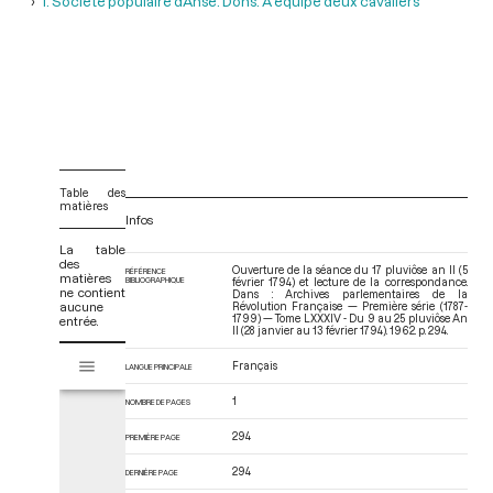
1. Société populaire d’Anse. Dons. A équipé deux cavaliers
Table des
matières
Infos
La table
des
Ouverture de la séance du 17 pluviôse an II (5
RÉFÉRENCE
matières
BIBLIOGRAPHIQUE
février 1794) et lecture de la correspondance.
ne contient
Dans : Archives parlementaires de la
aucune
Révolution Française — Première série (1787-
1799) — Tome LXXXIV - Du 9 au 25 pluviôse An
entrée.
II (28 janvier au 13 février 1794)
. 1962. p. 294.
V
Tome LXXXIV - Du 9 au 25 pluviôse An II (28 janvier au 13 février 1794)
Français
LANGUE PRINCIPALE
i
s
1
NOMBRE DE PAGES
u
a
294
PREMIÈRE PAGE
l
294
i
DERNIÈRE PAGE