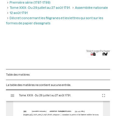
Première série (1787-1799)
Tome XXIX - Du 29 juillet au 27 août 1791.
Assemblée nationale
12 août 1791
Décret concernant les filigranes et les lettres qui sont sur les
formes de papier d’assignats
Télécharger
Partager
Table des matières
La table des matières ne contient aucune entrée.
V
Tome XXIX - Du 29 juillet au 27 août 1791.
i
s
u
a