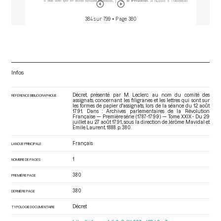
384 sur 799
• Page 380
Infos
Décret, présenté par M. Leclerc au nom du comité des
RÉFÉRENCE BIBLIOGRAPHIQUE
assignats, concernant les filigranes et les lettres qui sont sur
les formes de papier d'assignats, lors de la séance du 12 août
1791. Dans : Archives parlementaires de la Révolution
Française — Première série (1787-1799) — Tome XXIX - Du 29
juillet au 27 août 1791.
, sous la direction de Jérôme Mavidal et
Emile Laurent. 1888. p. 380.
Français
LANGUE PRINCIPALE
1
NOMBRE DE PAGES
380
PREMIÈRE PAGE
380
DERNIÈRE PAGE
Décret
TYPOLOGIE DOCUMENTAIRE