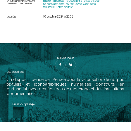
https://iiif.persee.fr/b0e2cf11-597c-427d-8ac7-
URI DU MANIFEST IIIF DU VOLUME
CONTENANT LE DOCUMENT
68bcc0acf13b/e7f877d3-32ae-43c2-bd18-
1981fce886ef/manifest
10 octobre 2024 à 23:35
MODIFIÉ LE
Suivez-nous
Les perséides
Un dispositif pensé par Persée pour la valorisation de corpus
textuels et iconographiques numérisés construits en
partenariat avec des équipes de recherche et des institutions
documentaires.
En savoir plus