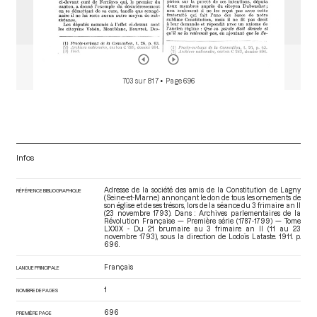
703 sur 817
• Page 696
Infos
Adresse de la société des amis de la Constitution de Lagny
RÉFÉRENCE BIBLIOGRAPHIQUE
(Seine-et-Marne) annonçant le don de tous les ornements de
son église et de ses trésors, lors de la séance du 3 frimaire an II
(23 novembre 1793). Dans : Archives parlementaires de la
Révolution Française — Première série (1787-1799) — Tome
LXXIX - Du 21 brumaire au 3 frimaire an II (11 au 23
novembre 1793)
, sous la direction de Lodoïs Lataste. 1911. p.
696.
Français
LANGUE PRINCIPALE
1
NOMBRE DE PAGES
696
PREMIÈRE PAGE