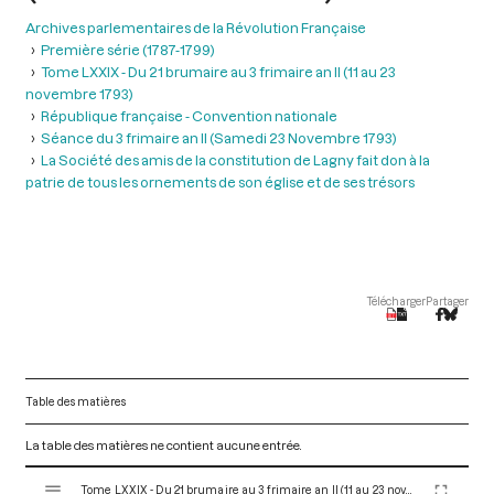
Archives parlementaires de la Révolution Française
Première série (1787-1799)
Tome LXXIX - Du 21 brumaire au 3 frimaire an II (11 au 23
novembre 1793)
République française - Convention nationale
Séance du 3 frimaire an II (Samedi 23 Novembre 1793)
La Société des amis de la constitution de Lagny fait don à la
patrie de tous les ornements de son église et de ses trésors
Télécharger
Partager
Table des matières
La table des matières ne contient aucune entrée.
V
Tome LXXIX - Du 21 brumaire au 3 frimaire an II (11 au 23 novembre 1793)