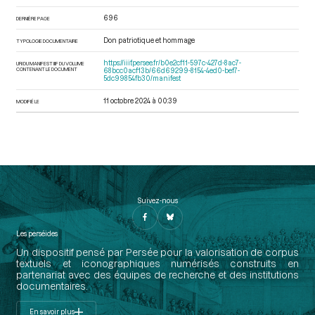
696
DERNIÈRE PAGE
Don patriotique et hommage
TYPOLOGIE DOCUMENTAIRE
https://iiif.persee.fr/b0e2cf11-597c-427d-8ac7-
URI DU MANIFEST IIIF DU VOLUME
CONTENANT LE DOCUMENT
68bcc0acf13b/66d69299-8154-4ed0-bef7-
5dc99854fb30/manifest
11 octobre 2024 à 00:39
MODIFIÉ LE
Suivez-nous
Les perséides
Un dispositif pensé par Persée pour la valorisation de corpus
textuels et iconographiques numérisés construits en
partenariat avec des équipes de recherche et des institutions
documentaires.
En savoir plus