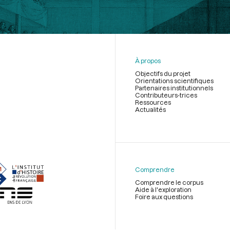
À propos
Objectifs du projet
Orientations scientifiques
Partenaires institutionnels
Contributeurs-trices
Ressources
Actualités
Menu
du
pied
de
Comprendre
page
Comprendre le corpus
Aide à l'exploration
Foire aux questions