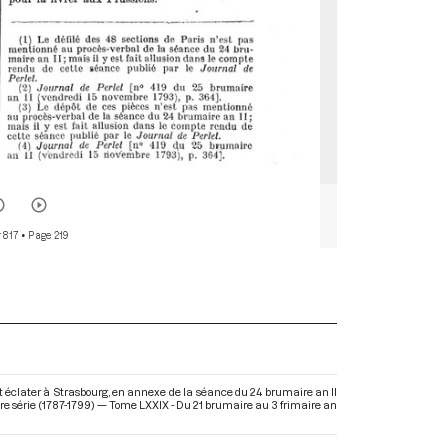
 817
• Page 219
 éclater à Strasbourg, en annexe de la séance du 24 brumaire an II
e série (1787-1799) — Tome LXXIX - Du 21 brumaire au 3 frimaire an