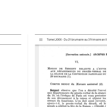
V
Tome LXXIX - Du 21 brumaire au 3 frimaire an I
i
s
u
a
l
i
s
e
u
r
M
i
r