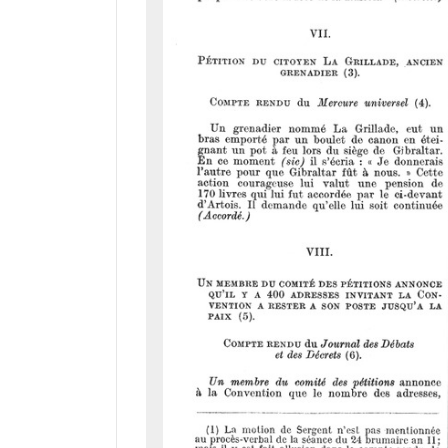
a
d
o
r