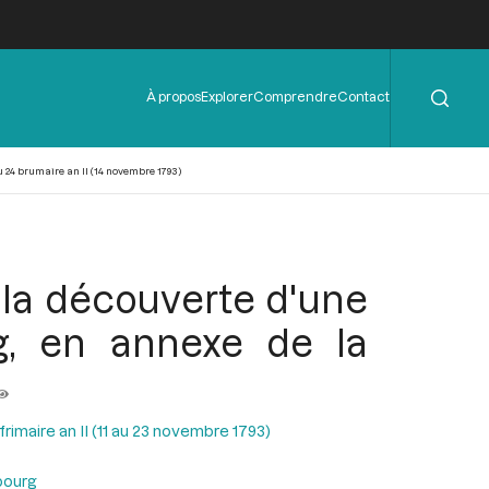
Rechercher
Menu
À propos
Explorer
Comprendre
Contact
de
l'en-
tête
 24 brumaire an II (14 novembre 1793)
la découverte d'une
rg, en annexe de la
rimaire an II (11 au 23 novembre 1793)
bourg