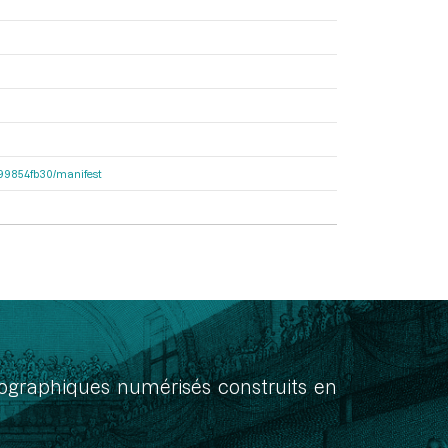
dc99854fb30/manifest
onographiques numérisés construits en