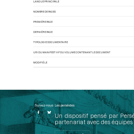
LANGUE PRINCIPALE
NOMBRE DE PAGES
PREMIÈRE PAGE
DERNIÈRE PAGE
TYPOLOGIE DOCUMENTAIRE
URI DU MANIFEST IIIF DU VOLUME CONTENANT LE DOCUMENT
MODIFIÉ LE
Suivez-nous
Les perséides
Un dispositif pensé par Pers
partenariat avec des équipes 