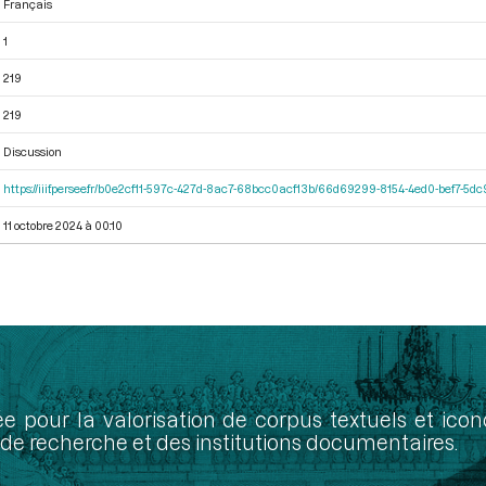
Français
1
219
219
Discussion
https://iiif.persee.fr/b0e2cf11-597c-427d-8ac7-68bcc0acf13b/66d69299-8154-4ed0-bef7-5
11 octobre 2024 à 00:10
ée pour la valorisation de corpus textuels et ic
de recherche et des institutions documentaires.