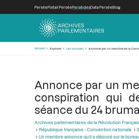
Persée
Portail Persée
Perséides
Data Persée
Blog
ARCHIVES
PARLEMENTAIRES
Fil
Accueil
Explorer
Les volumes
Annonce par un membre de la Conventi
d'Ariane
Annonce par un mem
conspiration qui d
séance du 24 brumai
Archives parlementaires de la Révolution Françai
République française - Convention nationale
S
Un membre annonce qu’il a déposé sur le bureau 