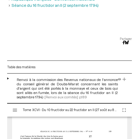
Séance du 16 fructidor an II (2 septembre 1794)
Partager
Table des matières
Renvoi à la commission des Revenus nationaux de l'annonce
du conseil général de Doubs-Marat concernant les saints
d'argent qui ont été portés à la monnaye et ceux de bois qui
sont allés en fumée, lors de la séance du 16 fructidor an II (2
septembre 1794)
[Renvoi aux comités]
p.189
V
Tome XCVI - Du 10 fructidor au 22 fructidor an II (27 août au 8 septembre 1794)
i
s
u
a
l