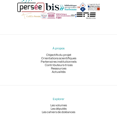
Menu
du
pied
À propos
de
page
Objectifs du projet
Orientations scientifiques
Partenaires institutionnels
Contributeurs-trices
Ressources
Actualités
Explorer
Les volumes
Les députés
Les cahiers de doléances