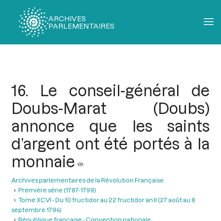
ARCHIVES
PARLEMENTAIRES
Fil
d'Ariane
16. Le conseil-général de
Doubs-Marat (Doubs)
annonce que les saints
d’argent ont été portés à la
monnaie
Archives parlementaires de la Révolution Française
Première série (1787-1799)
Tome XCVI - Du 10 fructidor au 22 fructidor an II (27 août au 8
septembre 1794)
République française - Convention nationale