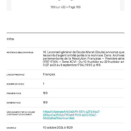
199 sur 452
• Page 189
Infos
16. Le conseil-général de Doubs-Marat (Doubs) annonce que
RÉFÉRENCE BIBLIOGRAPHIQUE
les saints d’argent ont été portés à la monnaie. Dans : Archives
parlementaires de la Révolution Française — Première série
(1787-1799) — Tome XCVI - Du 10 fructidor au 22 fructidor an
II (27 août au 8 septembre 1794)
. 1990. p. 189.
Français
LANGUE PRINCIPALE
1
NOMBRE DE PAGES
189
PREMIÈRE PAGE
189
DERNIÈRE PAGE
https://iiif.persee.fr/b0e2cf11-597c-427d-8ac7-
URI DU MANIFEST IIIF DU VOLUME
CONTENANT LE DOCUMENT
68bcc0acf13b/c7f10ebf-f109-4b33-8947-
59d2a84e7844/manifest
10 octobre 2024 à 18:29
MODIFIÉ LE