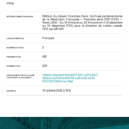
Infos
Pétition du citoyen Grandais. Dans : Archives parlementaires
RÉFÉRENCE BIBLIOGRAPHIQUE
de la Révolution Française — Première série (1787-1799) —
Tome LXXXI - Du 16 frimaire au 29 frimaire an II (6 décembre
au 19 décembre 1793)
, sous la direction de Lodoïs Lataste.
1913. pp. 428-429.
Français
LANGUE PRINCIPALE
2
NOMBRE DE PAGES
428
PREMIÈRE PAGE
429
DERNIÈRE PAGE
https://iiif.persee.fr/b0e2cf11-597c-427d-8ac7-
URI DU MANIFEST IIIF DU VOLUME
CONTENANT LE DOCUMENT
68bcc0acf13b/bcfb5053-c42f-4c52-a338-
f3503bf7385b/manifest
10 octobre 2024 à 18:14
MODIFIÉ LE