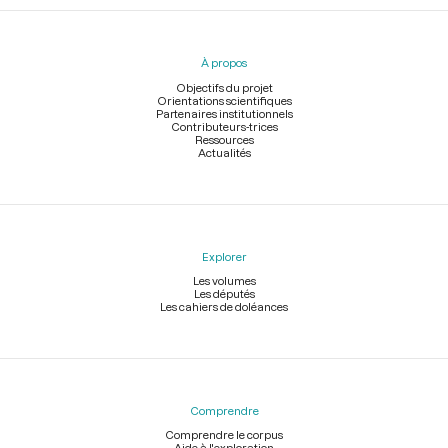
Menu
du
pied
À propos
de
page
Objectifs du projet
Orientations scientifiques
Partenaires institutionnels
Contributeurs-trices
Ressources
Actualités
Explorer
Les volumes
Les députés
Les cahiers de doléances
Comprendre
Comprendre le corpus
Aide à l'exploration