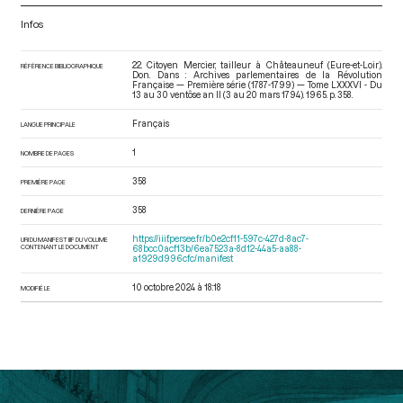
Infos
22. Citoyen Mercier, tailleur à Châteauneuf (Eure-et-Loir).
RÉFÉRENCE BIBLIOGRAPHIQUE
Don. Dans : Archives parlementaires de la Révolution
Française — Première série (1787-1799) — Tome LXXXVI - Du
13 au 30 ventôse an II (3 au 20 mars 1794)
. 1965. p. 358.
Français
LANGUE PRINCIPALE
1
NOMBRE DE PAGES
358
PREMIÈRE PAGE
358
DERNIÈRE PAGE
https://iiif.persee.fr/b0e2cf11-597c-427d-8ac7-
URI DU MANIFEST IIIF DU VOLUME
CONTENANT LE DOCUMENT
68bcc0acf13b/6ea7523a-8d12-44a5-aa88-
a1929d996cfc/manifest
10 octobre 2024 à 18:18
MODIFIÉ LE