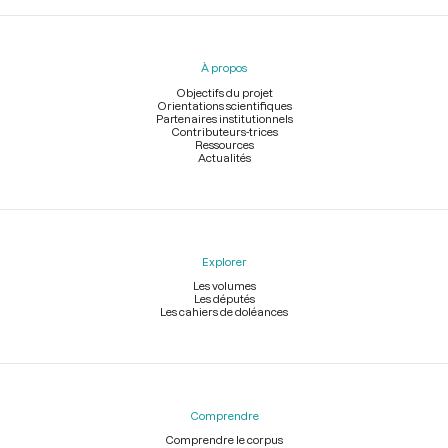
Menu
du
pied
À propos
de
page
Objectifs du projet
Orientations scientifiques
Partenaires institutionnels
Contributeurs-trices
Ressources
Actualités
Explorer
Les volumes
Les députés
Les cahiers de doléances
Comprendre
Comprendre le corpus