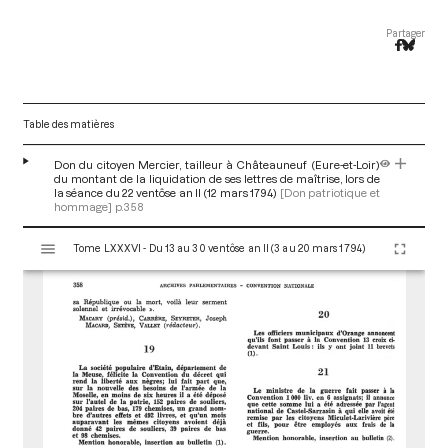
Partager
Table des matières
Don du citoyen Mercier, tailleur à Châteauneuf (Eure-et-Loir)
du montant de la liquidation de ses lettres de maîtrise, lors de
la séance du 22 ventôse an II (12 mars 1794)
[Don patriotique et
hommage]
p.358
V
Tome LXXXVI - Du 13 au 30 ventôse an II (3 au 20 mars 1794)
i
s
u
a
l
i
s
e
u
r
M