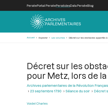
Persée
Portail Persée
Perséides
Data Persée
Blog
ARCHIVES
PARLEMENTAIRES
Fil
Accueil
Explorer
Les volumes
Décret sur les obstacles apportés à 
d'Ariane
Décret sur les obsta
pour Metz, lors de 
Archives parlementaires de la Révolution Françai
23 septembre 1790
Séance du soir
Décret s
Voidel Charles