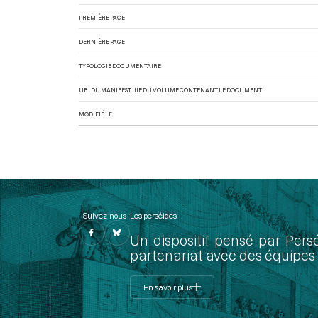
PREMIÈRE PAGE
DERNIÈRE PAGE
TYPOLOGIE DOCUMENTAIRE
URI DU MANIFEST IIIF DU VOLUME CONTENANT LE DOCUMENT
MODIFIÉ LE
Suivez-nous
Les perséides
Un dispositif pensé par Pers
partenariat avec des équipes 
En savoir plus