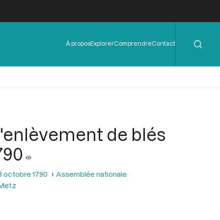
Rechercher
Menu
À propos
Explorer
Comprendre
Contact
de
l'en-
tête
 l'enlèvement de blés
790
3 octobre 1790
Assemblée nationale
 Metz