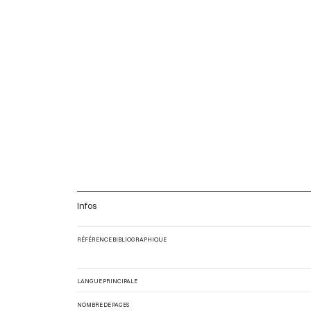
Infos
RÉFÉRENCE BIBLIOGRAPHIQUE
LANGUE PRINCIPALE
NOMBRE DE PAGES