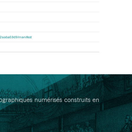
25c2aaba59d9/manifest
onographiques numérisés construits en