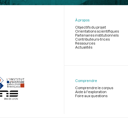
À propos
Objectifs du projet
Orientations scientifiques
Partenaires institutionnels
Contributeurs-trices
Ressources
Actualités
Menu
du
pied
de
Comprendre
page
Comprendre le corpus
Aide à l'exploration
Foire aux questions