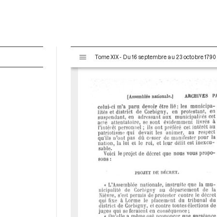
V
Tome XIX - Du 16 septembre au 23 octobre 1790
i
s
u
a
l
i
s
e
u
r
M
i
r
a
d
o