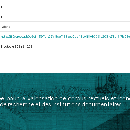
175
175
Décret
https://iiif.persee.fr/b0e2cf11-597c-427d-8ac7-68bcc0acf13b/6f80b006-e203-473b-917b-
11 octobre 2024 à 13:32
ée pour la valorisation de corpus textuels et ic
de recherche et des institutions documentaires.