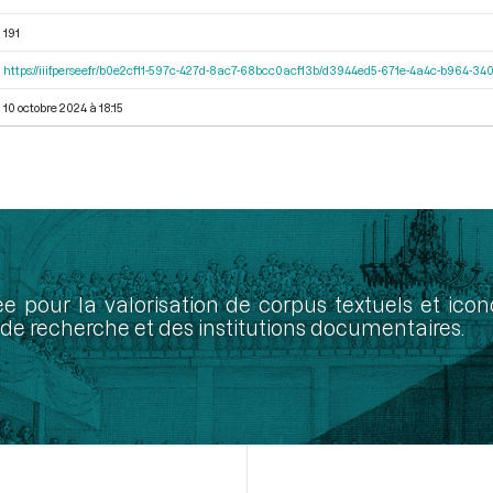
191
https://iiif.persee.fr/b0e2cf11-597c-427d-8ac7-68bcc0acf13b/d3944ed5-671e-4a4c-b964-
10 octobre 2024 à 18:15
ée pour la valorisation de corpus textuels et ic
de recherche et des institutions documentaires.