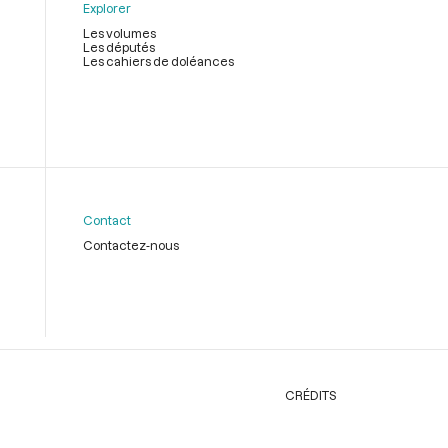
Explorer
Les volumes
Les députés
Les cahiers de doléances
Contact
Contactez-nous
CRÉDITS