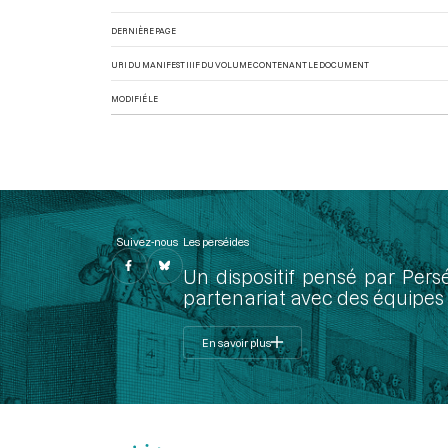
DERNIÈRE PAGE
URI DU MANIFEST IIIF DU VOLUME CONTENANT LE DOCUMENT
MODIFIÉ LE
Suivez-nous
Les perséides
Un dispositif pensé par Pers
partenariat avec des équipes 
En savoir plus