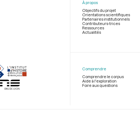
À propos
Objectifs du projet
Orientations scientifiques
Partenaires institutionnels
Contributeurs-trices
Ressources
Actualités
Menu
du
pied
de
Comprendre
page
Comprendre le corpus
Aide à l'exploration
Foire aux questions