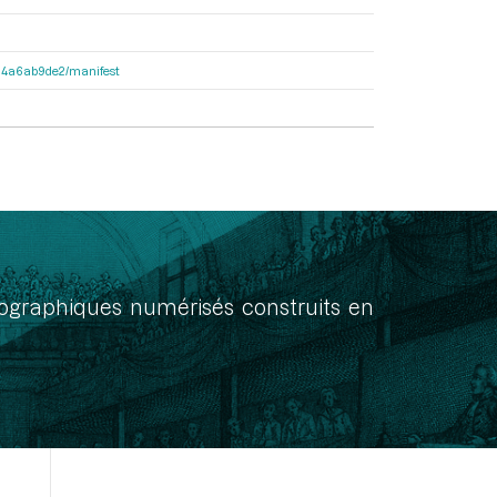
3404a6ab9de2/manifest
onographiques numérisés construits en