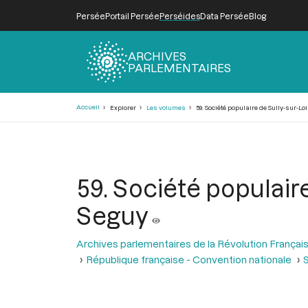
Persée
Portail Persée
Perséides
Data Persée
Blog
ARCHIVES
PARLEMENTAIRES
Fil
Accueil
Explorer
Les volumes
59. Société populaire de Sully-sur-Lo
d'Ariane
59. Société populair
Seguy
Archives parlementaires de la Révolution Françai
République française - Convention nationale
S