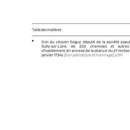
Table des matières
Don du citoyen Seguy, député de la société popul
Sully-sur-Loire, de 200 chemises et autres
d'habillement, en annexe de la séance du 21 nivôse a
janvier 1794)
[Don patriotique et hommage]
p.191