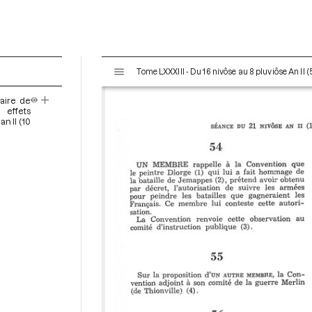
V
Tome LXXXIII - Du 16 nivôse au 8 pluviôse An II (
i
s
aire de
u
 effets
a
n II (10
l
i
s
e
u
r
M
i
r
a
d
o