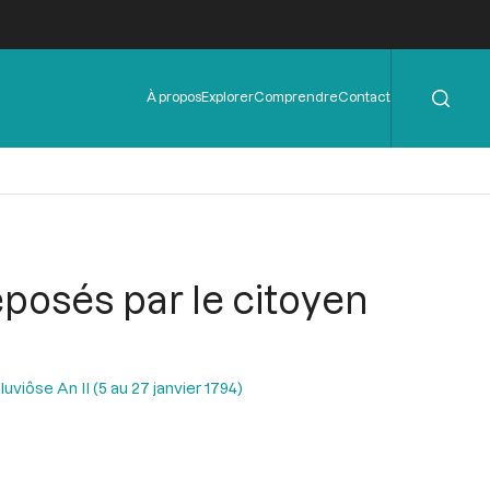
Rechercher
Menu
À propos
Explorer
Comprendre
Contact
de
l'en-
tête
éposés par le citoyen
uviôse An II (5 au 27 janvier 1794)