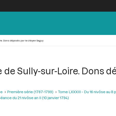
ire. Dons déposés par le citoyen Seguy
e de Sully-sur-Loire. Dons d
se
Première série (1787-1799)
Tome LXXXIII - Du 16 nivôse au 8 pl
éance du 21 nivôse an II (10 janvier 1794)