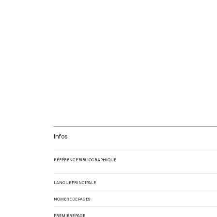
Infos
RÉFÉRENCE BIBLIOGRAPHIQUE
LANGUE PRINCIPALE
NOMBRE DE PAGES
PREMIÈRE PAGE