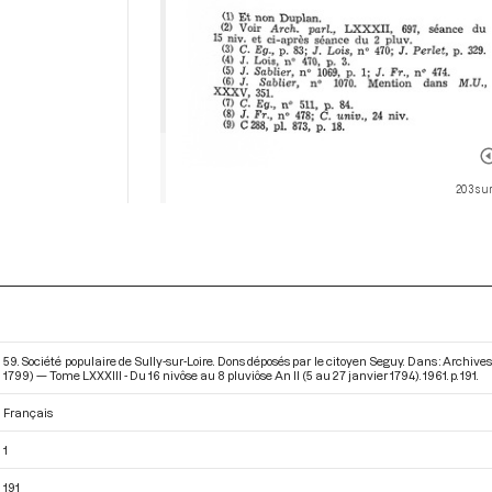
203 su
59. Société populaire de Sully-sur-Loire. Dons déposés par le citoyen Seguy. Dans : Archi
1799) — Tome LXXXIII - Du 16 nivôse au 8 pluviôse An II (5 au 27 janvier 1794)
. 1961. p. 191.
Français
1
191