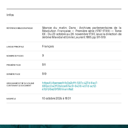
Infos
Séance du matin. Dans : Archives parlementaires de la
RÉFÉRENCE BIBLIOGRAPHIQUE
Révolution Française — Première série (1787-1799) — Tome
XX - Du 23 octobre au 26 novembre 1790
, sous la direction de
Jérôme Mavidal et Emile Laurent. 1885. pp. 511-519.
Français
LANGUE PRINCIPALE
9
NOMBRE DE PAGES
511
PREMIÈRE PAGE
519
DERNIÈRE PAGE
https://iiif.persee.fr/b0e2cf11-597c-427d-8ac7-
URI DU MANIFEST IIIF DU VOLUME
CONTENANT LE DOCUMENT
68bcc0acf13b/cce674c9-6436-407d-ac12-
41b7d6ed9f98/manifest
10 octobre 2024 à 18:01
MODIFIÉ LE