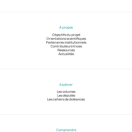
Menu
du
pied
À propos
de
page
Objectifs du projet
Orientations scientifiques
Partenaires institutionnels
Contributeurs-trices
Ressources
Actualités
Explorer
Les volumes
Les députés
Les cahiers de doléances
Comprendre