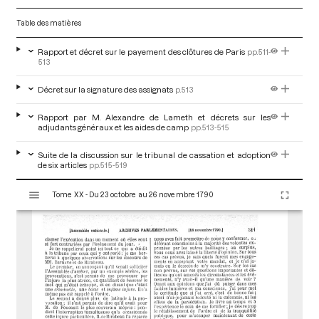
Table des matières
Rapport et décret sur le payement des clôtures de Paris
pp.511-
513
Décret sur la signature des assignats
p.513
Rapport par M. Alexandre de Lameth et décrets sur les
adjudants généraux et les aides de camp
pp.513-515
Suite de la discussion sur le tribunal de cassation et adoption
de six articles
pp.515-519
V
Tome XX - Du 23 octobre au 26 novembre 1790
i
s
u
a
l
i
s
e
u