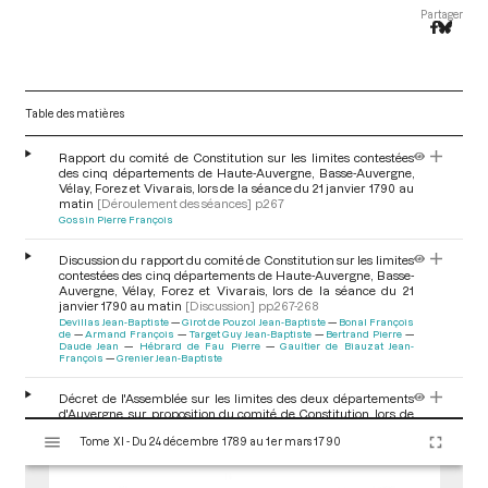
Partager
Table des matières
Rapport du comité de Constitution sur les limites contestées
des cinq départements de Haute-Auvergne, Basse-Auvergne,
Vélay, Forez et Vivarais, lors de la séance du 21 janvier 1790 au
matin
[Déroulement des séances]
p.267
Gossin Pierre François
Discussion du rapport du comité de Constitution sur les limites
contestées des cinq départements de Haute-Auvergne, Basse-
Auvergne, Vélay, Forez et Vivarais, lors de la séance du 21
janvier 1790 au matin
[Discussion]
pp.267-268
Devillas Jean-Baptiste
Girot de Pouzol Jean-Baptiste
Bonal François
de
Armand François
Target Guy Jean-Baptiste
Bertrand Pierre
Daude Jean
Hébrard de Fau Pierre
Gaultier de Biauzat Jean-
François
Grenier Jean-Baptiste
Décret de l'Assemblée sur les limites des deux départements
d'Auvergne, sur proposition du comité de Constitution, lors de
V
la séance du 21 janvier 1790 au matin
[Décret]
p.268
Tome XI - Du 24 décembre 1789 au 1er mars 1790
i
s
Ajournement de la question des limites entre le Forez, le Vélay
et le Vivarais, lors de la séance du 21 janvier 1790 au