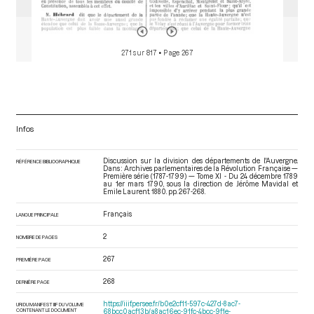
271 sur 817
• Page 267
Infos
Discussion sur la division des départements de l'Auvergne.
RÉFÉRENCE BIBLIOGRAPHIQUE
Dans : Archives parlementaires de la Révolution Française —
Première série (1787-1799) — Tome XI - Du 24 décembre 1789
au 1er mars 1790
, sous la direction de Jérôme Mavidal et
Emile Laurent. 1880. pp. 267-268.
Français
LANGUE PRINCIPALE
2
NOMBRE DE PAGES
267
PREMIÈRE PAGE
268
DERNIÈRE PAGE
https://iiif.persee.fr/b0e2cf11-597c-427d-8ac7-
URI DU MANIFEST IIIF DU VOLUME
CONTENANT LE DOCUMENT
68bcc0acf13b/a8ac16ec-91fc-4bcc-9f1e-