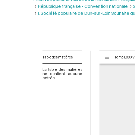
République française - Convention nationale
S
I. Société populaire de Dun-sur-Loir. Souhaite qu
V
Table des matières
i
s
La table des matières
u
ne contient aucune
entrée.
a
l
i
s
e
u
r
M
i