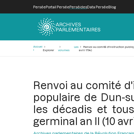
Persée
Portail Persée
Perséides
Data Persée
Blog
ARCHIVES
PARLEMENTAIRES
Fil
Accuei
Les
Renvoi au comité d'instruction publiqu
d'Ariane
l
Explorer
volumes
avril 1794)
Renvoi au comité d'i
populaire de Dun-su
les décadis et tou
germinal an II (10 avri
Archives parlementaires de la Révolution Françai