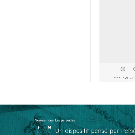
421 sur 790
• P
Suivez-nous
Les perséides
Un dispositif pensé par Pers