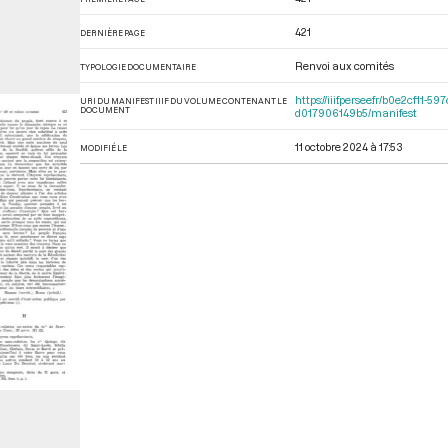
421
DERNIÈRE PAGE
Renvoi aux comités
TYPOLOGIE DOCUMENTAIRE
https://iiif.persee.fr/b0e2cf11
URI DU MANIFEST IIIF DU VOLUME CONTENANT LE
DOCUMENT
d017906149b5/manifest
11 octobre 2024 à 17:53
MODIFIÉ LE