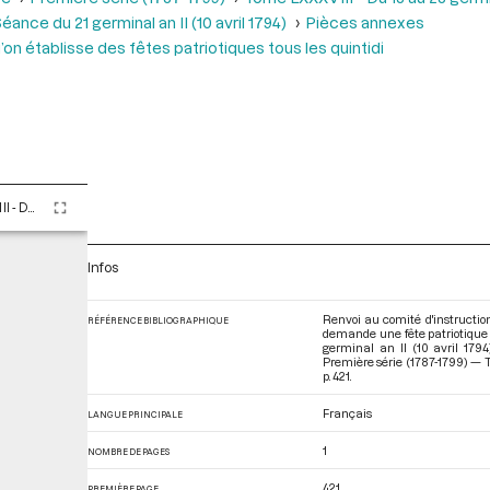
éance du 21 germinal an II (10 avril 1794)
Pièces annexes
’on établisse des fêtes patriotiques tous les quintidi
Tome LXXXVIII - Du 13 au 28 germinal an II (2 au 17 avril 1794)
Infos
Renvoi au comité d'instruction
RÉFÉRENCE BIBLIOGRAPHIQUE
demande une fête patriotique t
germinal an II (10 avril 179
Première série (1787-1799) — T
p. 421.
Français
LANGUE PRINCIPALE
1
NOMBRE DE PAGES
421
PREMIÈRE PAGE