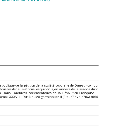
 publique de la pétition de la société populaire de Dun-sur-Loir, qui
ous les décadis et tous les quintidis, en annexe de la séance du 21
4). Dans : Archives parlementaires de la Révolution Française —
ome LXXXVIII - Du 13 au 28 germinal an II (2 au 17 avril 1794)
. 1969.