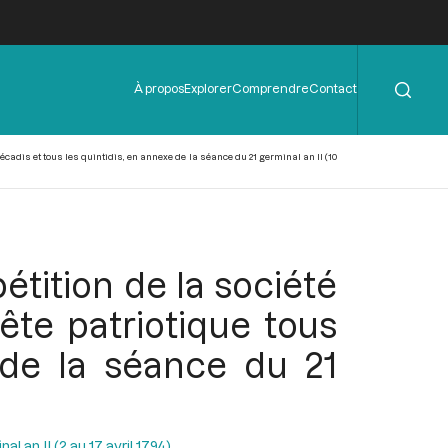
Rechercher
Menu
À propos
Explorer
Comprendre
Contact
de
l'en-
tête
écadis et tous les quintidis, en annexe de la séance du 21 germinal an II (10
étition de la société
ête patriotique tous
 de la séance du 21
l an II (2 au 17 avril 1794)