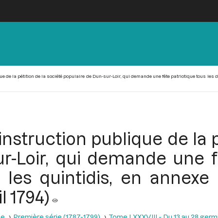
e de la pétition de la société populaire de Dun-sur-Loir, qui demande une fête patriotique tous les d
nstruction publique de la p
r-Loir, qui demande une f
s les quintidis, en annexe
l 1794)
se
Première série (1787-1799)
Tome LXXXVIII - Du 13 au 28 germina