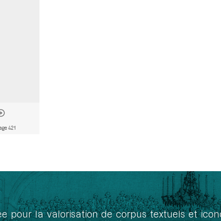
age 421
ée pour la valorisation de corpus textuels et ic