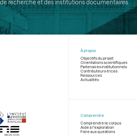
de recherche et des institutions documentaires.
À propos
Objectifs du projet
Orientations scientifiques
Partenaires institutionnels
Contributeurs-trices
Ressources
Actualités
Menu
du
pied
de
Comprendre
page
Comprendre le corpus
Aide à l'exploration
Foire aux questions