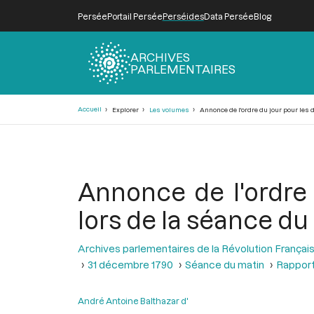
Persée
Portail Persée
Perséides
Data Persée
Blog
ARCHIVES
PARLEMENTAIRES
Fil
Accueil
Explorer
Les volumes
Annonce de l'ordre du jour pour les 
d'Ariane
Annonce de l'ordre 
lors de la séance d
Archives parlementaires de la Révolution Françai
31 décembre 1790
Séance du matin
Rapport 
André Antoine Balthazar d'