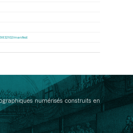
bcf9832102/manifest
onographiques numérisés construits en