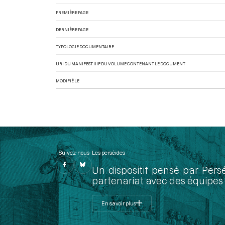
PREMIÈRE PAGE
DERNIÈRE PAGE
TYPOLOGIE DOCUMENTAIRE
URI DU MANIFEST IIIF DU VOLUME CONTENANT LE DOCUMENT
MODIFIÉ LE
Suivez-nous
Les perséides
Un dispositif pensé par Pers
partenariat avec des équipes 
En savoir plus