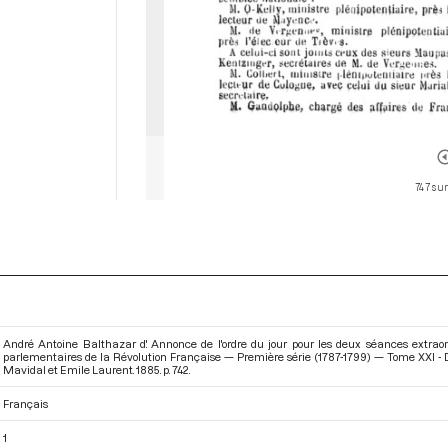
747 sur
André Antoine Balthazar d'. Annonce de l'ordre du jour pour les deux séances extrao
parlementaires de la Révolution Française — Première série (1787-1799) — Tome XXI -
Mavidal et Emile Laurent. 1885. p. 742.
Français
1