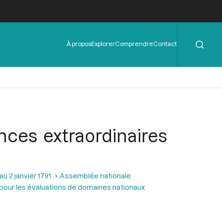
Rechercher
Menu
À propos
Explorer
Comprendre
Contact
de
l'en-
tête
nces extraordinaires
u 2 janvier 1791
Assemblée nationale
s pour les évaluations de domaines nationaux