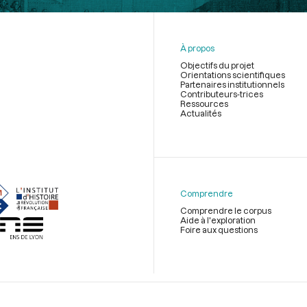
À propos
Objectifs du projet
Orientations scientifiques
Partenaires institutionnels
Contributeurs-trices
Ressources
Actualités
Menu
du
pied
de
Comprendre
page
Comprendre le corpus
Aide à l'exploration
Foire aux questions