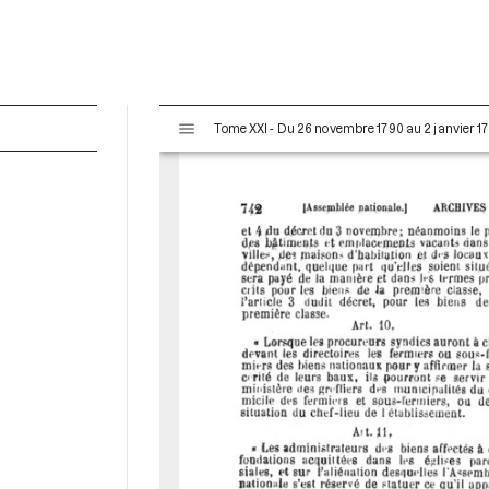
V
Tome XXI - Du 26 novembre 1790 au 2 janvier 17
i
s
u
a
l
i
s
e
u
r
M
i
r
a
d
o