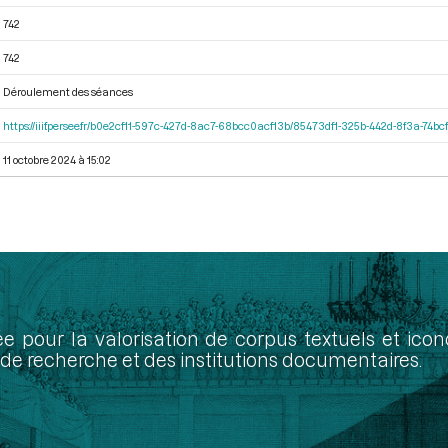
742
742
Déroulement des séances
https://iiif.persee.fr/b0e2cf11-597c-427d-8ac7-68bcc0acf13b/85473df1-325b-442d-8f3a-74
11 octobre 2024 à 15:02
ée pour la valorisation de corpus textuels et ic
de recherche et des institutions documentaires.