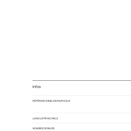
Infos
RÉFÉRENCE BIBLIOGRAPHIQUE
LANGUE PRINCIPALE
NOMBRE DE PAGES