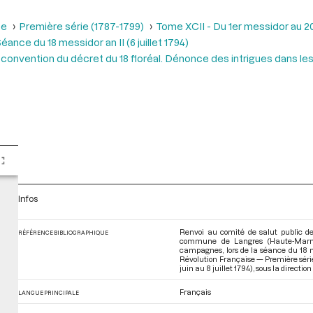
se
Première série (1787-1799)
Tome XCII - Du 1er messidor au 20 m
éance du 18 messidor an II (6 juillet 1794)
 la convention du décret du 18 floréal. Dénonce des intrigues dans 
Infos
Renvoi au comité de salut public de
RÉFÉRENCE BIBLIOGRAPHIQUE
commune de Langres (Haute-Marne) 
campagnes, lors de la séance du 18 me
Révolution Française — Première série
juin au 8 juillet 1794)
, sous la directio
Français
LANGUE PRINCIPALE