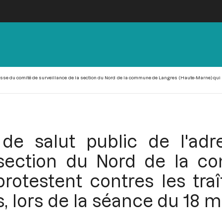
esse du comité de surveillance de la section du Nord de la commune de Langres (Haute-Marne) qui p
de salut public de l'ad
a section du Nord de la 
rotestent contres les tra
lors de la séance du 18 mess