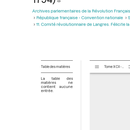
Archives parlementaires de la Révolution Françai
République française - Convention nationale
S
11. Comité révolutionnaire de Langres. Félicite
V
Table des matières
Tome XCII - Du 1er messidor au 20 messidor An II (19 juin au 8 juillet 1794)
i
s
La table des
u
matières ne
contient aucune
a
entrée.
l
i
s
e
u
r