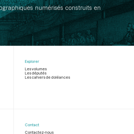
onographiques numérisés construits en
Explorer
Les volumes
Les députés
Les cahiers de doléances
Contact
Contactez-nous