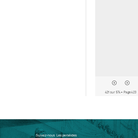
421 sur 574
• Page 423
Suivez-nous
Les perséides