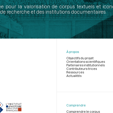
ée pour la valorisation de corpus textuels et ic
de recherche et des institutions documentaires.
À propos
Objectifs du projet
Orientations scientifiques
Partenaires institutionnels
Contributeurs-trices
Ressources
Actualités
Menu
du
pied
de
Comprendre
page
Comprendre le corpus