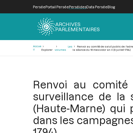
Persée
Portail Persée
Perséides
Data Persée
Blog
ARCHIVES
PARLEMENTAIRES
Fil
Accue
Les
Renvoi au comité de salut public de l'adr
d'Ariane
il
Explorer
volumes
la séance du 18 messidor an II (6 juillet 1794)
Renvoi au comité 
surveillance de l
(Haute-Marne) qui p
dans les campagnes, 
1794)