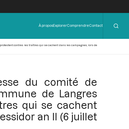
Rechercher
Menu
À propos
Explorer
Comprendre
Contact
de
l'en-
tête
rotestent contres les traîtres qui se cachent dans les campagnes, lors de
resse du comité de
commune de Langres
îtres qui se cachent
idor an II (6 juillet