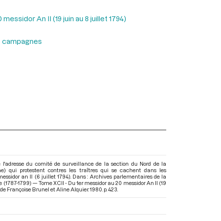
essidor An II (19 juin au 8 juillet 1794)
les campagnes
 l'adresse du comité de surveillance de la section du Nord de la
qui protestent contres les traîtres qui se cachent dans les
ssidor an II (6 juillet 1794). Dans : Archives parlementaires de la
 (1787-1799) — Tome XCII - Du 1er messidor au 20 messidor An II (19
n de Françoise Brunel et Aline Alquier. 1980. p. 423.