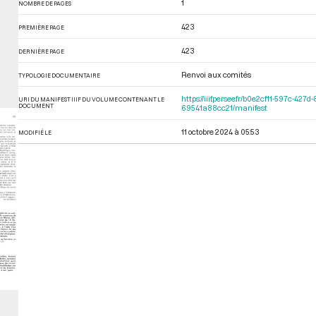
1
NOMBRE DE PAGES
423
PREMIÈRE PAGE
423
DERNIÈRE PAGE
Renvoi aux comités
TYPOLOGIE DOCUMENTAIRE
https://iiif.persee.fr/b0e2cf11-597c-
URI DU MANIFEST IIIF DU VOLUME CONTENANT LE
DOCUMENT
69541a88cc21/manifest
11 octobre 2024 à 05:53
MODIFIÉ LE