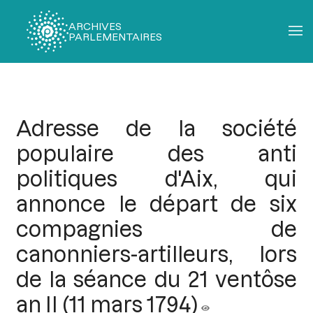
ARCHIVES
PARLEMENTAIRES
Fil
d'Ariane
Adresse de la société
populaire des anti
politiques d'Aix, qui
annonce le départ de six
compagnies de
canonniers-artilleurs, lors
de la séance du 21 ventôse
an II (11 mars 1794)