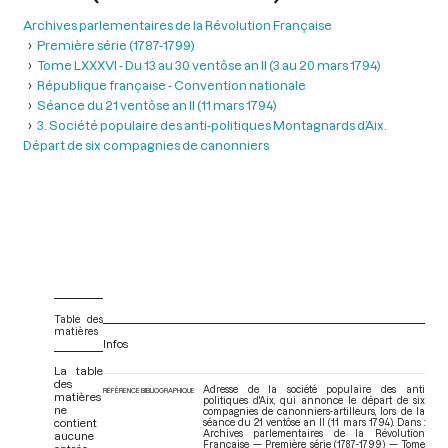
Archives parlementaires de la Révolution Française
Première série (1787-1799)
Tome LXXXVI - Du 13 au 30 ventôse an II (3 au 20 mars 1794)
République française - Convention nationale
Séance du 21 ventôse an II (11 mars 1794)
3. Société populaire des anti-politiques Montagnards d’Aix.
Départ de six compagnies de canonniers
Table des
matières
Infos
La table
des
Adresse de la société populaire des anti
RÉFÉRENCE BIBLIOGRAPHIQUE
matières
politiques d'Aix, qui annonce le départ de six
ne
compagnies de canonniers-artilleurs, lors de la
contient
séance du 21 ventôse an II (11 mars 1794). Dans :
Archives parlementaires de la Révolution
aucune
Française — Première série (1787-1799) — Tome