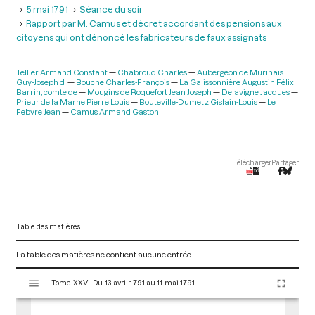
5 mai 1791
Séance du soir
Rapport par M. Camus et décret accordant des pensions aux
citoyens qui ont dénoncé les fabricateurs de faux assignats
Tellier Armand Constant
Chabroud Charles
Aubergeon de Murinais
Guy-Joseph d'
Bouche Charles-François
La Galissonnière Augustin Félix
Barrin, comte de
Mougins de Roquefort Jean Joseph
Delavigne Jacques
Prieur de la Marne Pierre Louis
Bouteville-Dumetz Gislain-Louis
Le
Febvre Jean
Camus Armand Gaston
Télécharger
Partager
Table des matières
La table des matières ne contient aucune entrée.
V
Tome XXV - Du 13 avril 1791 au 11 mai 1791
i
s
u