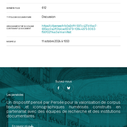
612
DERNIÈRE PAGE
Discussion
TYPOLOGIE DOCUMENTAIRE
https://iiif.persee.fr/b0e2cf11-597c-427d-8ac7-
URI DU MANIFEST IIIF DU VOLUME
CONTENANT LE DOCUMENT
68bcc0acf13b/cad57d79-1084-4575-9363-
f56f02114a3a/manifest
11 octobre 2024 à 15:53
MODIFIÉ LE
Suivez-nous
Les perséides
Un dispositif pensé par Persée pour la valorisation de corpus
textuels et iconographiques numérisés construits en
partenariat avec des équipes de recherche et des institutions
documentaires.
En savoir plus