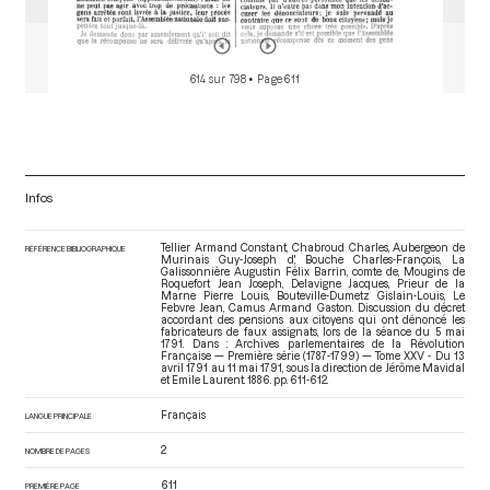
614 sur 798
• Page 611
Infos
Tellier Armand Constant, Chabroud Charles, Aubergeon de
RÉFÉRENCE BIBLIOGRAPHIQUE
Murinais Guy-Joseph d', Bouche Charles-François, La
Galissonnière Augustin Félix Barrin, comte de, Mougins de
Roquefort Jean Joseph, Delavigne Jacques, Prieur de la
Marne Pierre Louis, Bouteville-Dumetz Gislain-Louis, Le
Febvre Jean, Camus Armand Gaston. Discussion du décret
accordant des pensions aux citoyens qui ont dénoncé les
fabricateurs de faux assignats, lors de la séance du 5 mai
1791. Dans : Archives parlementaires de la Révolution
Française — Première série (1787-1799) — Tome XXV - Du 13
avril 1791 au 11 mai 1791
, sous la direction de Jérôme Mavidal
et Emile Laurent. 1886. pp. 611-612.
Français
LANGUE PRINCIPALE
2
NOMBRE DE PAGES
611
PREMIÈRE PAGE