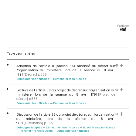
Partager
Table des matières
Adoption de l'article 8 (ancien 35) amendé du décret sur
l'organisation du ministère, lors de la séance du 8 avril
1791
[Décret]
p.655
Démeunier Jean Nicolas
Démeunier Jean Nicolas
Lecture de l'article 36 du projet de décret sur l'organisation du
ministère, lors de la séance du 8 avril 1791
[Projet de
décret]
p.655
Démeunier Jean Nicolas
Démeunier Jean Nicolas
Discussion de l'article 35 du projet de décret sur l'organisation
du ministère, lors de la séance du 8 avril
1791
[Discussion]
p.655
Delavigne Jacques
Démeunier Jean Nicolas
Buzot François-Nicolas
Tronchet François Denis
Démeunier Jean Nicolas