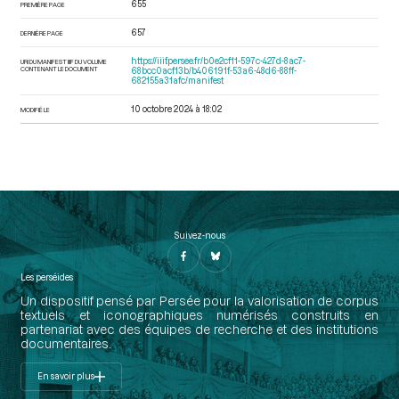
655
PREMIÈRE PAGE
657
DERNIÈRE PAGE
https://iiif.persee.fr/b0e2cf11-597c-427d-8ac7-
URI DU MANIFEST IIIF DU VOLUME
CONTENANT LE DOCUMENT
68bcc0acf13b/b406191f-53a6-48d6-88ff-
682155a31afc/manifest
10 octobre 2024 à 18:02
MODIFIÉ LE
Suivez-nous
Les perséides
Un dispositif pensé par Persée pour la valorisation de corpus
textuels et iconographiques numérisés construits en
partenariat avec des équipes de recherche et des institutions
documentaires.
En savoir plus