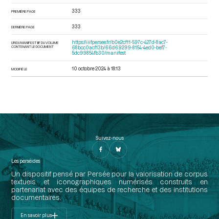
333
PREMIÈRE PAGE
333
DERNIÈRE PAGE
https://iiif.persee.fr/b0e2cf11-597c-427d-8ac7-
URI DU MANIFEST IIIF DU VOLUME
CONTENANT LE DOCUMENT
68bcc0acf13b/66d69299-8154-4ed0-bef7-
5dc99854fb30/manifest
10 octobre 2024 à 18:13
MODIFIÉ LE
Suivez-nous
Les perséides
Un dispositif pensé par Persée pour la valorisation de corpus
textuels et iconographiques numérisés construits en
partenariat avec des équipes de recherche et des institutions
documentaires.
En savoir plus