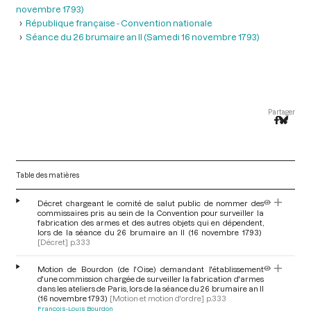
novembre 1793)
République française - Convention nationale
Séance du 26 brumaire an II (Samedi 16 novembre 1793)
Partager
Table des matières
Décret chargeant le comité de salut public de nommer des
commissaires pris au sein de la Convention pour surveiller la
fabrication des armes et des autres objets qui en dépendent,
lors de la séance du 26 brumaire an II (16 novembre 1793)
[Décret]
p.333
Motion de Bourdon (de l'Oise) demandant l'établissement
d'une commission chargée de surveiller la fabrication d'armes
dans les ateliers de Paris, lors de la séance du 26 brumaire an II
(16 novembre 1793)
[Motion et motion d'ordre]
p.333
François-Louis Bourdon