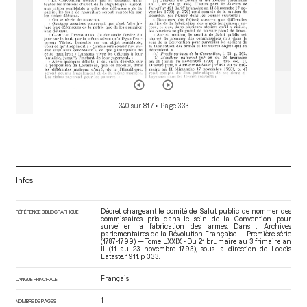
340 sur 817
• Page 333
Infos
Décret chargeant le comité de Salut public de nommer des
RÉFÉRENCE BIBLIOGRAPHIQUE
commissaires pris dans le sein de la Convention pour
surveiller la fabrication des armes. Dans : Archives
parlementaires de la Révolution Française — Première série
(1787-1799) — Tome LXXIX - Du 21 brumaire au 3 frimaire an
II (11 au 23 novembre 1793)
, sous la direction de Lodoïs
Lataste. 1911. p. 333.
Français
LANGUE PRINCIPALE
1
NOMBRE DE PAGES