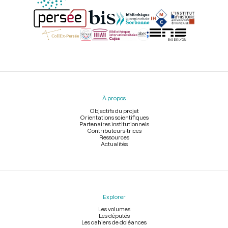
Menu
du
pied
À propos
de
page
Objectifs du projet
Orientations scientifiques
Partenaires institutionnels
Contributeurs-trices
Ressources
Actualités
Explorer
Les volumes
Les députés
Les cahiers de doléances