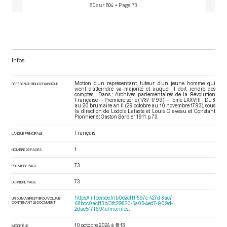
80 sur 804
• Page 73
Infos
Motion d’un représentant, tuteur d’un jeune homme qui
RÉFÉRENCE BIBLIOGRAPHIQUE
vient d’atteindre sa majorité et auquel il doit rendre des
comptes . Dans : Archives parlementaires de la Révolution
Française — Première série (1787-1799) — Tome LXXVIII - Du 8
au 20 brumaire an II (29 octobre au 10 novembre 1793)
, sous
la direction de Lodoïs Lataste et Louis Claveau et Constant
Pionnier et Gaston Barbier. 1911. p. 73.
Français
LANGUE PRINCIPALE
1
NOMBRE DE PAGES
73
PREMIÈRE PAGE
73
DERNIÈRE PAGE
https://iiif.persee.fr/b0e2cf11-597c-427d-8ac7-
URI DU MANIFEST IIIF DU VOLUME
CONTENANT LE DOCUMENT
68bcc0acf13b/3fc29820-5a05-4ed7-909d-
2dac5471694a/manifest
10 octobre 2024 à 18:13
MODIFIÉ LE