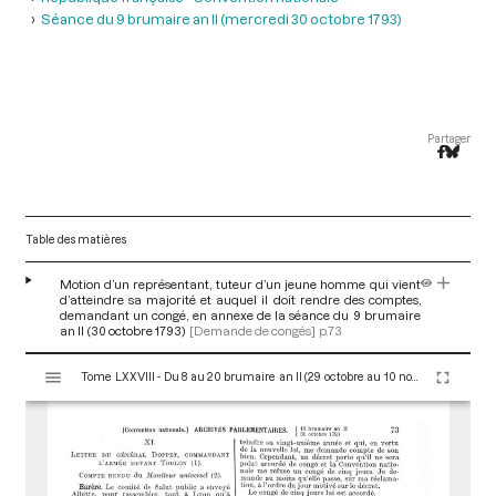
Séance du 9 brumaire an II (mercredi 30 octobre 1793)
Partager
Table des matières
Motion d’un représentant, tuteur d’un jeune homme qui vient
d’atteindre sa majorité et auquel il doit rendre des comptes,
demandant un congé, en annexe de la séance du 9 brumaire
an II (30 octobre 1793)
[Demande de congés]
p.73
V
Tome LXXVIII - Du 8 au 20 brumaire an II (29 octobre au 10 novembre 1793)
i
s
u
a
l
i