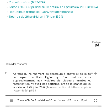
Première série (1787-1799)
Tome XCI - Du 7 prairial au 30 prairial an II (26 mai au 18 juin 1794)
République française - Convention nationale
Séance du 26 prairial an II (14 juin 1794)
Partager
Table des matières
Adresse du 7e régiment de chasseurs à cheval et de la 4e
compagnie d’artillerie légère, qui font part de leurs
applaudissement aux victoires de plusieurs armées et
regrettent de n’y avoir pas participé, lors de la séance du 26
prairial an II (14 juin 1794)
[Adresse, pétition et lettre envoyée à
l’Assemblée]
p.599
V
Tome XCI - Du 7 prairial au 30 prairial an II (26 mai au 18 juin 1794)
i
s