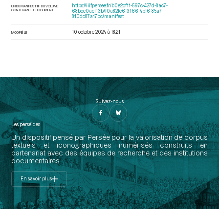
https://iiif.persee.fr/b0e2cf11-597c-427d-8ac7-
URI DU MANIFEST IIIF DU VOLUME
CONTENANT LE DOCUMENT
68bcc0acf13b/f0a82fc6-3166-4bf6-85a7-
810dc87a17bc/manifest
10 octobre 2024 à 18:21
MODIFIÉ LE
Suivez-nous
Les perséides
Un dispositif pensé par Persée pour la valorisation de corpus
textuels et iconographiques numérisés construits en
partenariat avec des équipes de recherche et des institutions
documentaires.
En savoir plus