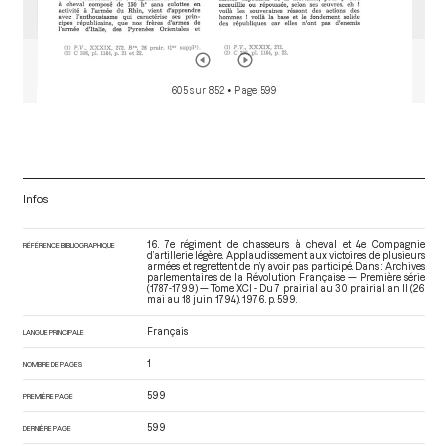
605 sur 852
• Page 599
Infos
16. 7e régiment de chasseurs à cheval et 4e Compagnie
RÉFÉRENCE BIBLIOGRAPHIQUE
d’artillerie légère. Applaudissement aux victoires de plusieurs
armées et regrettent de n’y avoir pas participé. Dans : Archives
parlementaires de la Révolution Française — Première série
(1787-1799) — Tome XCI - Du 7 prairial au 30 prairial an II (26
mai au 18 juin 1794)
. 1976. p. 599.
Français
LANGUE PRINCIPALE
1
NOMBRE DE PAGES
599
PREMIÈRE PAGE
599
DERNIÈRE PAGE