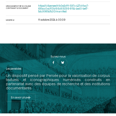
https://iiif.persee.fr/b0e2cf11-597c-427d-8ac7-
URI DU MANIFEST IIIF DU VOLUME
CONTENANT LE DOCUMENT
68bcc0acf13b/66d69299-8154-4ed0-bef7-
5dc99854fb30/manifest
11 octobre 2024 à 00:09
MODIFIÉ LE
Suivez-nous
Les perséides
Un dispositif pensé par Persée pour la valorisation de corpus
textuels et iconographiques numérisés construits en
partenariat avec des équipes de recherche et des institutions
documentaires.
En savoir plus