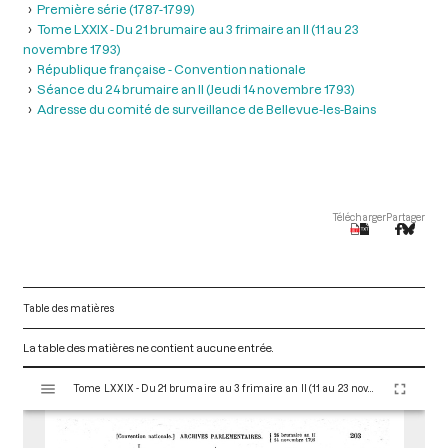
Première série (1787-1799)
Tome LXXIX - Du 21 brumaire au 3 frimaire an II (11 au 23
novembre 1793)
République française - Convention nationale
Séance du 24 brumaire an II (Jeudi 14 novembre 1793)
Adresse du comité de surveillance de Bellevue-les-Bains
Télécharger
Partager
Table des matières
La table des matières ne contient aucune entrée.
V
Tome LXXIX - Du 21 brumaire au 3 frimaire an II (11 au 23 novembre 1793)
i
s
u