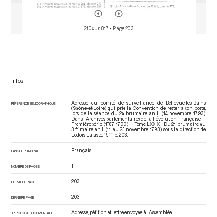
210 sur 817
• Page 203
Infos
Adresse du comité de surveillance de Bellevue-les-Bains
RÉFÉRENCE BIBLIOGRAPHIQUE
(Saône-et-Loire) qui prie la Convention de rester à son poste,
lors de la séance du 24 brumaire an II (14 novembre 1793).
Dans : Archives parlementaires de la Révolution Française —
Première série (1787-1799) — Tome LXXIX - Du 21 brumaire au
3 frimaire an II (11 au 23 novembre 1793)
, sous la direction de
Lodoïs Lataste. 1911. p. 203.
Français
LANGUE PRINCIPALE
1
NOMBRE DE PAGES
203
PREMIÈRE PAGE
203
DERNIÈRE PAGE
Adresse, pétition et lettre envoyée à l’Assemblée
TYPOLOGIE DOCUMENTAIRE